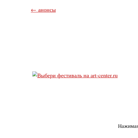
← анонсы
Нажимая