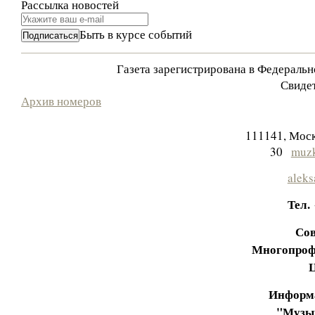
Рассылка новостей
Быть в курсе событий
Газета зарегистрирована в Федераль
Свидет
Архив номеров
111141, Моск
30
muzk
aleks
Тел.
Сов
Многопроф
Информа
"Музы