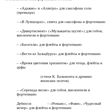
– «Адажио» и «Аллегро» для саксофона соло
(премьера)
– «В Лумшорах», сюита для саксофона и фортепиано
– «Дивертисмент» («Музыканты шутят») для гобоя,
виолончели и фортепиано
– «Багатели» для флейты и фортепиано
– «Вести из Зальцбурга» для флейты и фортепиано
– «Время цветения хризантем» для чтеца, флейты и
арфы
(стихи К. Бальмонта и древних
японских поэтов)
– «Серенада весне» для гобоя, виолончели и
фортепиано
Дебюсси – «Романс», «Фавн», «Чудесный
вечер» для флейты и фортепиано