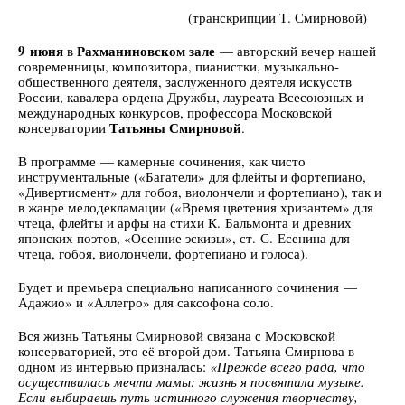
(транскрипции Т. Смирновой)
9 июня
Рахманиновском зале
в
— авторский вечер нашей
современницы, композитора, пианистки, музыкально-
общественного деятеля, заслуженного деятеля искусств
России, кавалера ордена Дружбы, лауреата Всесоюзных и
международных конкурсов, профессора Московской
Татьяны Смирновой
консерватории
.
В программе — камерные сочинения, как чисто
инструментальные («Багатели» для флейты и фортепиано,
«Дивертисмент» для гобоя, виолончели и фортепиано), так и
в жанре мелодекламации («Время цветения хризантем» для
чтеца, флейты и арфы на стихи К. Бальмонта и древних
японских поэтов, «Осенние эскизы», ст. С. Есенина для
чтеца, гобоя, виолончели, фортепиано и голоса).
Будет и премьера специально написанного сочинения —
Адажио» и «Аллегро» для саксофона соло.
Вся жизнь Татьяны Смирновой связана с Московской
консерваторией, это её второй дом. Татьяна Смирнова в
одном из интервью призналась:
«Прежде всего рада, что
осуществилась мечта мамы: жизнь я посвятила музыке.
Если выбираешь путь истинного служения творчеству,