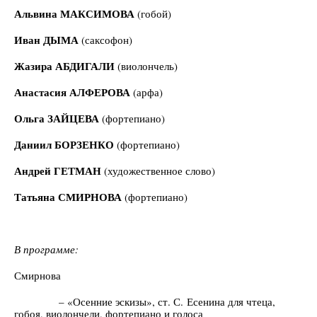
Альвина МАКСИМОВА
(гобой)
Иван ДЫМА
(саксофон)
Жазира АБДИГАЛИ
(виолончель)
Анастасия АЛФЕРОВА
(арфа)
Ольга ЗАЙЦЕВА
(фортепиано)
Даниил БОРЗЕНКО
(фортепиано)
Андрей ГЕТМАН
(художественное слово)
Татьяна СМИРНОВА
(фортепиано)
В программе:
Смирнова
– «Осенние эскизы», ст. С. Есенина для чтеца,
гобоя, виолончели, фортепиано и голоса