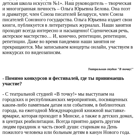
детская школа искусств №1». Наш руководитель – творческая
и многогранная личность – Ольга Юрьевна Белова. Она поэт
и драматург, член Союза писателей Беларуси, член Союза
писателей Союзного государства. Ольга Юрьевна издает свои
книги, публикуется в литературных журналах. Наши занятия
проходят всегда интересно и насыщенно! Сценическая речь,
актерское мастерство… И, конечно, репетиции, репетиции,
репетиции. Даже во время пандемии наши занятия не
прекращаются. Мы записываем концерты онлайн, участвуем в
конкурсах по видеозаписям.
Театральная студия "В точку!"
- Помимо конкурсов и фестивалей, где ты принимаешь
участие?
- С театральной студией «В точку!» мы выступаем на
городских и республиканских мероприятиях, посвященных
каким-либо памятным датам или событиям, в библиотеках
города, на ежегодной Международной книжной выставке-
ярмарке, которая проходит в Минске, а также в детских домах,
в центрах реабилитации. Всегда приятно дарить другим
людям праздник и часть своей души: старикам на День
пожилого человека или больным детям в канун Нового года.