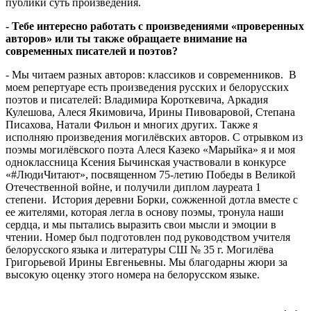
публики суть произведения.
- Тебе интересно работать с произведениями «проверенных
авторов» или ты также обращаете внимание на
современных писателей и поэтов?
- Мы читаем разных авторов: классиков и современников. В
моем репертуаре есть произведения русских и белорусских
поэтов и писателей: Владимира Короткевича, Аркадия
Кулешова, Алеся Якимовича, Ирины Пивоваровой, Степана
Писахова, Натали Фильон и многих других. Также я
исполняю произведения могилёвских авторов. С отрывком из
поэмы могилёвского поэта Алеся Казеко «Марыйка» я и моя
одноклассница Ксения Бычинская участвовали в конкурсе
«#ЛюдиЧитают», посвященном 75-летию Победы в Великой
Отечественной войне, и получили диплом лауреата 1
степени. История деревни Борки, сожженной дотла вместе с
ее жителями, которая легла в основу поэмы, тронула наши
сердца, и мы пытались выразить свои мысли и эмоции в
чтении. Номер был подготовлен под руководством учителя
белорусского языка и литературы СШ № 35 г. Могилёва
Григорьевой Ирины Евгеньевны. Мы благодарны жюри за
высокую оценку этого номера на белорусском языке.