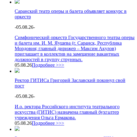
Саранский театр оперы и балета объявляет конкурс в
оркестр
-
05.08.26
-
Симфонический оркестр Государственного театра оперы
и балета им. И. М. Яушева (г. Саранск, Республика
Мордовия; главный дирижер – Максим Акулов)
приглашает в коллектив на замещение вакантных
должностей в группу струнных.
05.08.26
Подробнее >>>
Ректор ГИТИСа Григорий Заславский покинул свой
пост
-
05.08.26
-
И.о. ректора Российского института театрального
искусства (ГИТИС) назначена главный бухгалтер
учреждения Ольга Ермакова.
05.08.26
Подробнее >>>