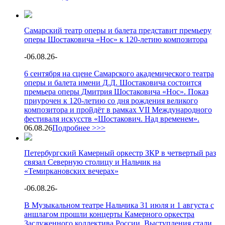
Самарский театр оперы и балета представит премьеру
оперы Шостаковича «Нос» к 120-летию композитора
-
06.08.26
-
6 сентября на сцене Самарского академического театра
оперы и балета имени Д.Д. Шостаковича состоится
премьера оперы Дмитрия Шостаковича «Нос». Показ
приурочен к 120-летию со дня рождения великого
композитора и пройдёт в рамках VII Международного
фестиваля искусств «Шостакович. Над временем».
06.08.26
Подробнее >>>
Петербургский Камерный оркестр ЗКР в четвертый раз
связал Северную столицу и Нальчик на
«Темиркановских вечерах»
-
06.08.26
-
В Музыкальном театре Нальчика 31 июля и 1 августа с
аншлагом прошли концерты Камерного оркестра
Заслуженного коллектива России. Выступления стали