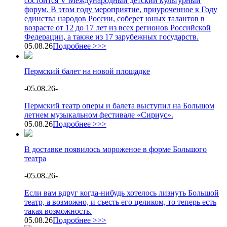
состоится V Международный детский культурный
форум. В этом году мероприятие, приуроченное к Году
единства народов России, соберет юных талантов в
возрасте от 12 до 17 лет из всех регионов Российской
Федерации, а также из 17 зарубежных государств.
05.08.26
Подробнее >>>
Пермский балет на новой площадке
-
05.08.26
-
Пермский театр оперы и балета выступил на Большом
летнем музыкальном фестивале «Сириус».
05.08.26
Подробнее >>>
В доставке появилось мороженое в форме Большого
театра
-
05.08.26
-
Если вам вдруг когда-нибудь хотелось лизнуть Большой
театр, а возможно, и съесть его целиком, то теперь есть
такая возможность.
05.08.26
Подробнее >>>