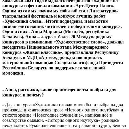
Зима 2020-2021 года выдалась невероятно «жаркой» на
конкурсы и фестивали компании «Арт-Центр Плюс».
Одним из самых значимых событий стал Литературно-
театральный фестиваль и конкурс лучших работ
«Художники слова». Итоги подведены, и мы хотим
познакомить наших читателей с победителями конкурса.
Один из них - Анна Маркова (Могилёв, республика
Беларусь). Анна – лауреат более 20 Международных
конкурсов в номинации «Художественное слово», дважды
победитель Национального этапа Международного
конкурса «Живая классика», представляла Республику
Беларусь в МДЦ «Артек», дважды поощрялась
материальной помощью Специального фонда Президента
Республики Беларусь по поддержке талантливой
молодежи ​.
- Анна, расскажи, какое произведение ты выбрала для
конкурса и почему?
- Для конкурса «Художники слова» мною были выбраны два
произведения: авторская проза «История одного ноутбука» и
стихотворение «Новогоднее сочинение», написанное в
соавторстве с мамой. «История одного ноутбука» родилась
неожиданно. Руководитель нашей театральной студии, Белова