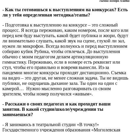
съемки номера Аладки
- Как ты готовишься к выступлениям на конкурсах? Есть
ли у тебя определенная методика/этапы?
- Подготовка к выступлению на конкурсе – это сложный
процесс. Я всегда переживаю, каким номером, после кого или
перед кем буду выступать, какой будет публика и жюри, будут
ли внимательно слушать, какой звук на сцене, глухой ли зал,
нужен ли микрофон. Всегда волнуюсь и перед выступлением
собираю кубик Рубика, чтобы отвлечься. До выступления
обычно с моим педагогом делаем артикуляционную
гимнастику. Переживаю, если в номере есть реквизит или
стул, чтобы его правильно и вовремя вынесли. Из-за
пандемии многие конкурсы проходят дистанционно. Съемка
на видео – это другая, не менее сложная задача. Ты не видишь
публики, не ощущаешь дыхание зала. Ты один на один с
камерой… Нужно мысленно разговаривать со своим
зрителем, чтобы номер получился «живым».
- Расскажи о своих педагогах и как проходят ваши
занятия. В какой студии/школе/учреждении ты
занимаешься?
- Я занимаюсь в театральной студии «В точку!»
Государственного учреждения образования «Могилевская