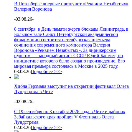
В Петербурге впервые прозвучит «Реквием Незабытых»
Валерия Воронова
-
03.08.26
-
8 сентября, в День памяти жертв блокады Ленинграда, в
Большом зале Санкт-Петербургской академической
филармонии состоится петербургская премьера
сочинения современного композитора Валерия
Воронова «Реквием Незабытых». За дирижерским
пультом — народный артист СССР Юрий Башмет, по
инициативе которого было создано произведение. Его
мировая премьера состоялась в Москве в 2025 году.
03.08.26
Подробнее >>>
Хибла Герзмава выступит на открытии фестиваля Олега
Лундстрема в Чите
-
02.08.26
-
С 19 сентября по 3 октября 2026 года в Чите и районах
Забайкальского края пройдет V Фестиваль Олега
Лундстрема.
02.08.26
Подробнее >>>