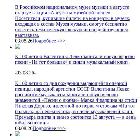
В Российском национальном музее музыки в августе
стартует акция «Август на музейной волне».
Посетители, купившие билеты на концерты в музеях,
входящих в состав Музея музыки, смогут бесплатно
посетить тематическую экскурсию по действующим
выставкам.
03.08.26
Подробнее >>>
К 100-летию Валентины Левко записали новую версию
песни «На тот большак» и сняли музыкальный клип
-
03.08.26
-
К 100-летию со дня рождения выдающейся оперной
певицы, народной артистки СССР Валентины Левко
российские музыканты записали новую версию
знаменитой «Песни о любви» Марка Фрадкина на стихи
Николая Доризо, известной по первым строкам «На тот
большак, на перекресток», и сняли музыкальный клип.
Премьера сингла и видео состоится 13 августа — в день
юбилея певицы.
03.08.26
Подробнее >>>