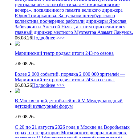
центральной частью фестиваля «Темиркановские
вечера», посвященного памяти великого дирижера
Юрия Темирканова. За пультом петербургского
коллектива поочередно работали дирижеры Ярослав
Забояркин и Алексей Ньяга, а к ним присоединился
главный дирижер местного Музтеатра Азамат Лакунов.
06.08.26
Подробнее >>>
Мариинский театр подвел итоги 243-го сезона
-
06.08.26
-
Более 2 000 событий, порядка 2 000 000 зрителей —
Мариинский театр подвел итоги 243-го сезона.
06.08.26
Подробнее >>>
В Москве пройдет юбилейный V Международный
детский культурный форум
-
05.08.26
-
С 20 по 21 августа 2026 года в Москве на Воробьевых
горах, на территории Московского дворца пионеров,