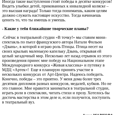
Иногда такие выступления стоят победы в десятке конкурсов!
Видеть улыбки детей, прикованных к инвалидной коляске –
это высшая награда! Только тогда понимаешь, каким целям
должно служить настоящее искусство. Тогда начинаешь
ценить то, что ты имеешь и умеешь.
- Какие у тебя ближайшие творческие планы?
-Сейчас в театральной студии «В точку!» мы ставим мини-
спектакль по пьесе французского автора Натали Фильон
«Дзынь», в которой я играю роль Птицы. Птица несет на
своих крыльях маленькую капельку Дзынь, открывая ей
целый загадочный мир. Несколько лет назад отрывок из этого
произведения принес мне победу на Национальном этапе
Международного конкурса «Живая классика» и путевку в
МДЦ «Артек»! Еще я планирую принять участие в
нескольких конкурсах от Арт-Центра. Надеюсь победить.
Конечно, победы – это приятно. У меня дома более трех
десятков дипломов разных конкурсов, медалей, кубков. Но не
это главное. Мне нравится заниматься в театральной студии,
играть роли в спектаклях, читать стихи и прозу. Хотелось бы
достичь мастерства в этом деле и, если получится, поступить
в театральный вуз.