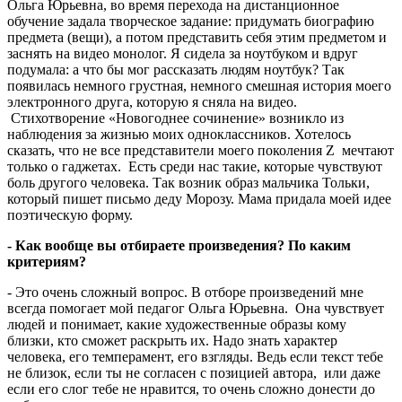
Ольга Юрьевна, во время перехода на дистанционное
обучение задала творческое задание: придумать биографию
предмета (вещи), а потом представить себя этим предметом и
заснять на видео монолог. Я сидела за ноутбуком и вдруг
подумала: а что бы мог рассказать людям ноутбук? Так
появилась немного грустная, немного смешная история моего
электронного друга, которую я сняла на видео.
Стихотворение «Новогоднее сочинение» возникло из
наблюдения за жизнью моих одноклассников. Хотелось
сказать, что не все представители моего поколения Z мечтают
только о гаджетах. Есть среди нас такие, которые чувствуют
боль другого человека. Так возник образ мальчика Тольки,
который пишет письмо деду Морозу. Мама придала моей идее
поэтическую форму.
- Как вообще вы отбираете произведения? По каким
критериям?
- Это очень сложный вопрос. В отборе произведений мне
всегда помогает мой педагог Ольга Юрьевна. Она чувствует
людей и понимает, какие художественные образы кому
близки, кто сможет раскрыть их. Надо знать характер
человека, его темперамент, его взгляды. Ведь если текст тебе
не близок, если ты не согласен с позицией автора, или даже
если его слог тебе не нравится, то очень сложно донести до