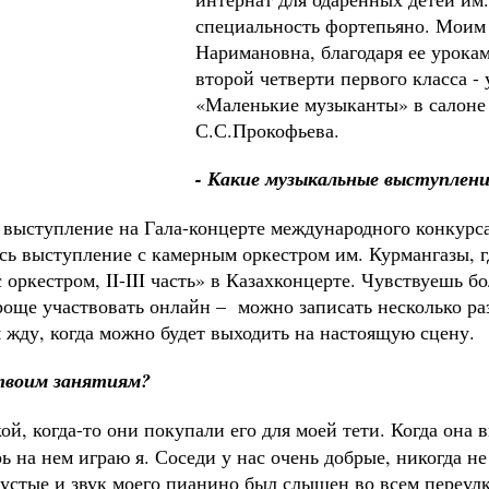
специальность фортепьяно. Моим
Наримановна, благодаря ее урокам
второй четверти первого класса -
«Маленькие музыканты» в салоне 
С.С.Прокофьева.
- Какие музыкальные выступлени
ыступление на Гала-концерте международного конкурса «F
ь выступление с камерным оркестром им. Курмангазы, г
ркестром, II-III часть» в Казахконцерте. Чувствуешь бо
проще участвовать онлайн – можно записать несколько р
м жду, когда можно будет выходить на настоящую сцену.
 твоим занятиям?
й, когда-то они покупали его для моей тети. Когда она 
рь на нем играю я. Соседи у нас очень добрые, никогда 
пустые и звук моего пианино был слышен во всем переулк