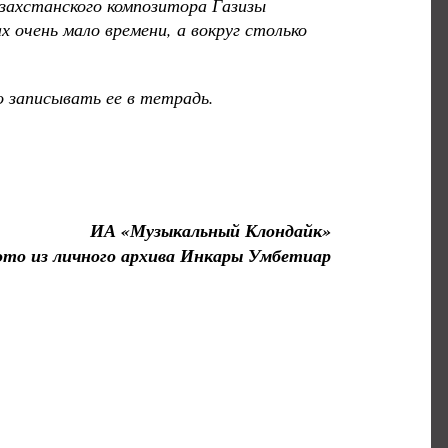
азахстанского композитора Газизы
 очень мало времени, а вокруг столько
го записывать ее в тетрадь.
ИА «Музыкальный Клондайк»
то из личного архива Инкары Умбетиар