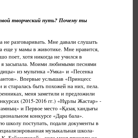
 твой творческий путь? Почему ты
 а не разговаривать. Мне давали слушать
ла еще у мамы в животике. Мне нравится,
шо поет, хотя никогда не учился в
ос я засыпала. Моими любимыми песнями
дицы» из мультика «Умка» и «Песенка
кантов». Впервые услышав «Принцесс
 и старалась быть похожей на них, пела.
тренниках, меня заметили и предложили
нкурсах (2015-2016 гг.) «Нұрлы Жастар» -
намның» и Первое место «Қазақ хандығы
ациональном конкурсе «Дара бала».
кую школу поступать, подали документы в
пециализированная музыкальная школа-
 К. Байсеитовой», куда меня приняли на