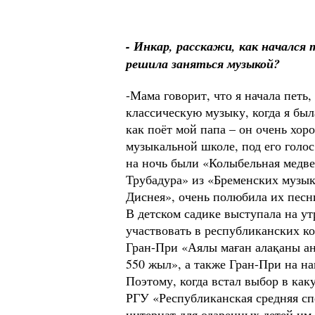
- Инкар, расскажи, как начался
решила заняться музыкой?
-Мама говорит, что я начала петь,
классическую музыку, когда я бы
как поёт мой папа – он очень хоро
музыкальной школе, под его гол
на ночь были «Колыбельная медве
Трубадура» из «Бременских музы
Диснея», очень полюбила их песни
В детском садике выступала на у
участвовать в республиканских ко
Гран-При «Аялы маған алақаны а
550 жыл», а также Гран-При на н
Поэтому, когда встал выбор в ка
РГУ «Республиканская средняя с
интернат для одаренных детей им.