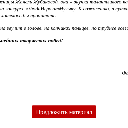
ожницы Жанель Жубановой, она – внучка талантливого к
 на конкурсе #ЛюдиИграютМузыку. К сожалению, в сутках
е хотелось бы прочитать.
а звучит в голове, на кончиках пальцев, но труднее все
ьнейших творческих побед!
Фо
Предложить материал