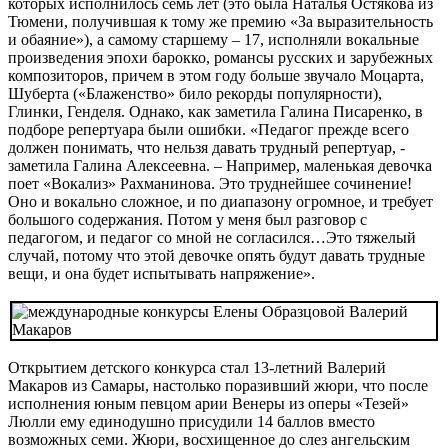
которых исполнилось семь лет (это была Наталья Остякова из
Тюмени, получившая к тому же премию «За выразительность
и обаяние»), а самому старшему – 17, исполняли вокальные
произведения эпохи барокко, романсы русских и зарубежных
композиторов, причем в этом году больше звучало Моцарта,
Шуберта («Блаженство» било рекорды популярности),
Глинки, Генделя. Однако, как заметила Галина Писаренко, в
подборе репертуара были ошибки. «Педагог прежде всего
должен понимать, что нельзя давать трудный репертуар, -
заметила Галина Алексеевна. – Например, маленькая девочка
поет «Вокализ» Рахманинова. Это труднейшее сочинение!
Оно и вокально сложное, и по диапазону огромное, и требует
большого содержания. Потом у меня был разговор с
педагогом, и педагог со мной не согласился…Это тяжелый
случай, потому что этой девочке опять будут давать трудные
вещи, и она будет испытывать напряжение».
Открытием детского конкурса стал 13-летний Валерий
Макаров из Самары, настолько поразивший жюри, что после
исполнения юным певцом арии Венеры из оперы «Тезей»
Люлли ему единодушно присудили 14 баллов вместо
возможных семи. Жюри, восхищенное до слез ангельским