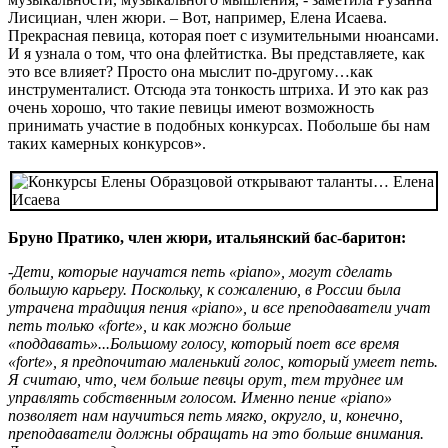
Лисициан, член жюри. – Вот, например, Елена Исаева.
Прекрасная певица, которая поет с изумительными нюансами.
И я узнала о том, что она флейтистка. Вы представляете, как
это все влияет? Просто она мыслит по-другому…как
инструменталист. Отсюда эта тонкость штриха. И это как раз
очень хорошо, что такие певицы имеют возможность
принимать участие в подобных конкурсах. Побольше бы нам
таких камерных конкурсов».
Бруно Пратико, член жюри, итальянский бас-баритон:
-Дети, которые научатся петь «
piano
», могут сделать
большую карьеру. Поскольку, к сожалению, в России была
утрачена традиция пения «
piano
», и все преподаватели учат
петь только «
forte
», и как можно больше
«поддавать»...Большому голосу, который поет все время
«
forte
», я предпочитаю маленький голос, который умеет петь.
Я считаю, что, чем больше певцы орут, тем труднее им
управлять собственным голосом. Именно пение «
piano
»
позволяет нам научиться петь мягко, округло, и, конечно,
преподаватели должны обращать на это больше внимания.