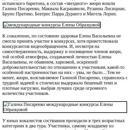
испанского баритона, в состав «звездного» жюри вошли
Галина Писаренко, Маквала Касрашвили, Рузанна Лисициан,
Бруно Пратико, Беатрис Парра Дуранго и Мигель Лерин.
К сожалению, по состоянию здоровья Елена Васильевна не
смогла принять участие в конкурсах, хотя приветствовала
конкурсантов видеообращением. И, несмотря на
самоотверженность, выдержку и посвящение членов жюри,
той особой атмосферы, создаваемой личностью Елены
Васильевны, ее обаянием, харизмой, искренней
доброжелательностью по отношению к участникам, какой-то
особенной настроенностью на них – увы, не было…Тем не
менее, жюри, возглавляемое Галиной Писаренко, справилось с
трудной задачей и стоически выдержало бешеный темп и
плотные нагрузки, выбрав лучших среди огромного
количества участников.
У юных вокалистов состязания проходили в трех возрастных
категориях в два тура. Участники, самому младшему из