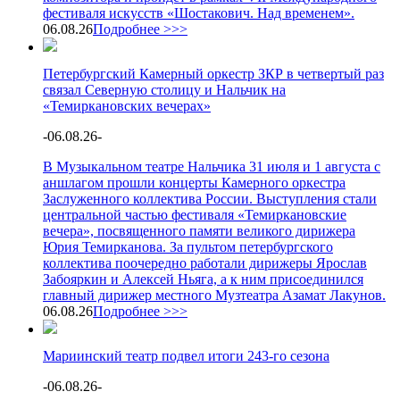
фестиваля искусств «Шостакович. Над временем».
06.08.26
Подробнее >>>
Петербургский Камерный оркестр ЗКР в четвертый раз
связал Северную столицу и Нальчик на
«Темиркановских вечерах»
-
06.08.26
-
В Музыкальном театре Нальчика 31 июля и 1 августа с
аншлагом прошли концерты Камерного оркестра
Заслуженного коллектива России. Выступления стали
центральной частью фестиваля «Темиркановские
вечера», посвященного памяти великого дирижера
Юрия Темирканова. За пультом петербургского
коллектива поочередно работали дирижеры Ярослав
Забояркин и Алексей Ньяга, а к ним присоединился
главный дирижер местного Музтеатра Азамат Лакунов.
06.08.26
Подробнее >>>
Мариинский театр подвел итоги 243-го сезона
-
06.08.26
-