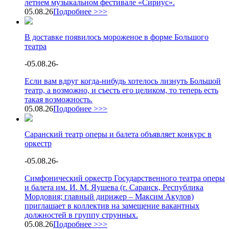
летнем музыкальном фестивале «Сириус».
05.08.26
Подробнее >>>
В доставке появилось мороженое в форме Большого
театра
-
05.08.26
-
Если вам вдруг когда-нибудь хотелось лизнуть Большой
театр, а возможно, и съесть его целиком, то теперь есть
такая возможность.
05.08.26
Подробнее >>>
Саранский театр оперы и балета объявляет конкурс в
оркестр
-
05.08.26
-
Симфонический оркестр Государственного театра оперы
и балета им. И. М. Яушева (г. Саранск, Республика
Мордовия; главный дирижер – Максим Акулов)
приглашает в коллектив на замещение вакантных
должностей в группу струнных.
05.08.26
Подробнее >>>