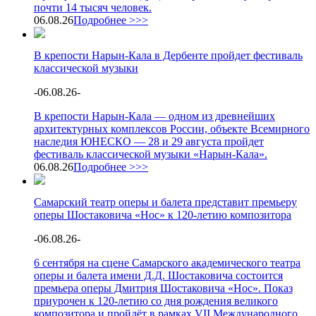
почти 14 тысяч человек.
06.08.26
Подробнее >>>
В крепости Нарын-Кала в Дербенте пройдет фестиваль
классической музыки
-
06.08.26
-
В крепости Нарын-Кала — одном из древнейших
архитектурных комплексов России, объекте Всемирного
наследия ЮНЕСКО — 28 и 29 августа пройдет
фестиваль классической музыки «Нарын-Кала».
06.08.26
Подробнее >>>
Самарский театр оперы и балета представит премьеру
оперы Шостаковича «Нос» к 120-летию композитора
-
06.08.26
-
6 сентября на сцене Самарского академического театра
оперы и балета имени Д.Д. Шостаковича состоится
премьера оперы Дмитрия Шостаковича «Нос». Показ
приурочен к 120-летию со дня рождения великого
композитора и пройдёт в рамках VII Международного