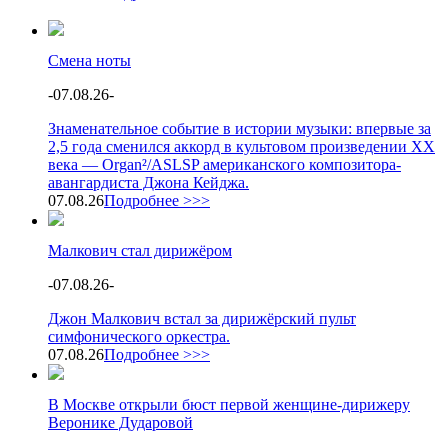
Смена ноты
-
07.08.26
-
Знаменательное событие в истории музыки: впервые за
2,5 года сменился аккорд в культовом произведении XX
века — Organ²/ASLSP американского композитора-
авангардиста Джона Кейджа.
07.08.26
Подробнее >>>
Малкович стал дирижёром
-
07.08.26
-
Джон Малкович встал за дирижёрский пульт
симфонического оркестра.
07.08.26
Подробнее >>>
В Москве открыли бюст первой женщине-дирижеру
Веронике Дударовой