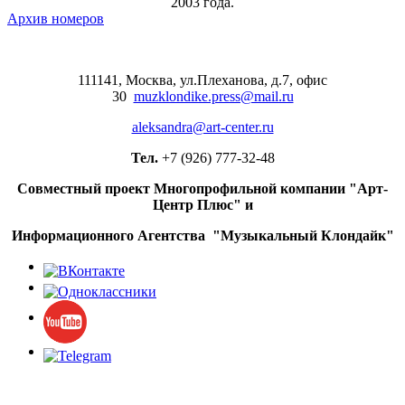
2003 года.
Фантастический триллер
Архив номеров
«Перерожденные» покажет ТВ-3
Начались съемки шестого сезона
«Пилигрима»
111141, Москва, ул.Плеханова, д.7, офис
30
muzklondike.press@mail.ru
Даша Чаруша: "В кино нельзя
отчаиваться, ты должен постоянно
aleksandra@art-center.ru
пробивать стену"
Тел.
+7 (926) 777-32-48
Джон Туртурро пытается вернуть
награбленное в «Единственном
Совместный проект Многопрофильной компании "Арт-
карманнике в Нью-Йорке»
Центр Плюс" и
Обзор: «Отменённые рок-звёзды:
Информационного Агентства "Музыкальный Клондайк"
кого канселили до эпохи отмены»
Сегодня 75 лет Станиславу
Садальскому
Умер музыкант и продюсер
альбомов Мадонны и Blur Уильям
Орбит
«Эпидемия» вновь представит
«Симфоническую рукопись»