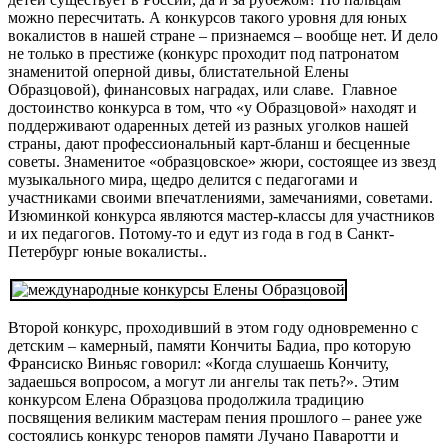
можно пересчитать. А конкурсов такого уровня для юных
вокалистов в нашей стране – признаемся – вообще нет. И дело
не только в престиже (конкурс проходит под патронатом
знаменитой оперной дивы, блистательной Елены
Образцовой), финансовых наградах, или славе. Главное
достоинство конкурса в том, что «у Образцовой» находят и
поддерживают одаренных детей из разных уголков нашей
страны, дают профессиональный карт-бланш и бесценные
советы. Знаменитое «образцовское» жюри, состоящее из звезд
музыкального мира, щедро делится с педагогами и
участниками своими впечатлениями, замечаниями, советами.
Изюминкой конкурса являются мастер-классы для участников
и их педагогов. Потому-то и едут из года в год в Санкт-
Петербург юные вокалисты..
Второй конкурс, проходивший в этом году одновременно с
детским – камерный, памяти Кончиты Бадиа, про которую
Франсиско Виньяс говорил: «Когда слушаешь Кончиту,
задаешься вопросом, а могут ли ангелы так петь?». Этим
конкурсом Елена Образцова продолжила традицию
посвящения великим мастерам пения прошлого – ранее уже
состоялись конкурс теноров памяти Лучано Паваротти и