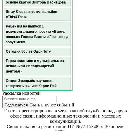
основе картин Виктора Васнецова
Stray Kids выпустили альбом
«This&That»
Рецензия на выпуск 1
документального проекта «Вирус
попсы»: Голоса Басты и Гришковца
зовут меня
Сегодня 50 лет Одри Тоту
Герои фильмов и мультфильмов
исполнили «Владимирский
централ»
Олден Эренрайк научился
танцевать в клипе Карли Рэй
Джепсен
Рассылка новостей
Мадонна и Кайли Миноуг записали
Быть в курсе событий
дуэт
Газета зарегистрирована в Федеральной службе по надзору в
Пелагея: «Я чувствую себя в
сфере связи, информационных технологий и массовых
самом расцвете сил. Ровно на свой
коммуникаций.
возраст»
Свидетельство о регистрации ПИ №77-15348 от 30 апреля