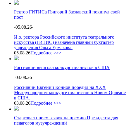
Ректор ГИТИСа Григорий Заславский покинул свой
пост
-
05.08.26
-
И.о. ректора Российского института театрального
искусства (ГИТИС) назначена главный бухгалтер
учреждения Ольга Ермакова.
05.08.26
Подробнее >>>
Россиянин выиграл конкурс пианистов в США
-
03.08.26
-
Россиянин Евгений Коннов победил на XXX
Международном конкурсе пианистов в Новом Орлеане
в США.
03.08.26
Подробнее >>>
Стартовал прием заявок на премию Президента для
педагогов музучреждений