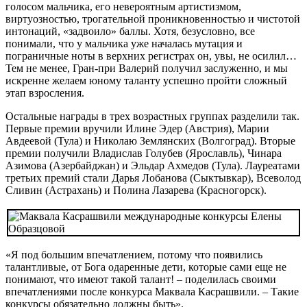
голосом мальчика, его невероятным артистизмом,
виртуозностью, трогательной проникновенностью и чистотой
интонаций, «задвоило» баллы. Хотя, безусловно, все
понимали, что у мальчика уже началась мутация и
пограничные ноты в верхних регистрах он, увы, не осилил…
Тем не менее, Гран-при Валерий получил заслуженно, и мы
искренне желаем юному таланту успешно пройти сложный
этап взросления.
Остальные награды в трех возрастных группах разделили так.
Первые премии вручили Илине Эдер (Австрия), Марии
Авдеевой (Тула) и Николаю Землянских (Волгоград). Вторые
премии получили Владислав Голубев (Ярославль), Чинара
Азимова (Азербайджан) и Эльдар Ахмедов (Тула). Лауреатами
третьих премий стали Дарья Лобанова (Сыктывкар), Всеволод
Сливин (Астрахань) и Полина Лазарева (Красногорск).
«Я под большим впечатлением, потому что появились
талантливые, от Бога одаренные дети, которые сами еще не
понимают, что имеют такой талант! – поделилась своими
впечатлениями после конкурса Маквала Касрашвили. – Такие
конкурсы обязательно должны быть».