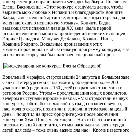
конкурс меццо-сопрано памяти Федоры Барбьери. По словам
Елены Васильевны, «Этот конкурс я задумала давно, чтобы
выразить мою любовь к Испании и благодарность Кончите
Бадиа, замечательной артистке, которая некогда открыла для
меня настоящую испанскую музыку». Кончита Бадиа,
выдающаяся испанская певица XX века, была первой
исполнительницей многих произведений великих испанцев –
Энрике Гранадоса, Мануэля Де Фальи, Хоакина Нина,
Хоакина Родриго. Вокальные произведения этих
композиторов вошли в обязательную программу конкурса, а за
исполнение сарсуэлы был назначен специальный приз.
Вокальный марафон, стартовавший 24 августа в Большом зале
Санкт-Петербургской филармонии, объединил более 200
участников (среди них – 150 детей) из разных стран мира и
регионов России. Утром – прослушивания юных вокалистов,
вечером выступали взрослые певцы. «Мы отработали на двух
конкурсах, работа была тяжелой с утра до позднего вечера,
нас, можно сказать, похитили и заперли в этом зале на целый
день, - пошутил на пресс-брифинге уже после окончания
конкурсов Хуан Понс, член жюри. – Но это был позитивный
положительный опыт, и то, что мы раскрыли таланты среди
детей для себя – тоже очень важно для нас». Кроме известного