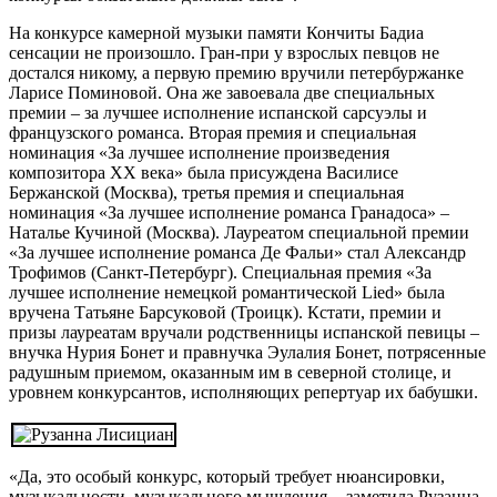
На конкурсе камерной музыки памяти Кончиты Бадиа
сенсации не произошло. Гран-при у взрослых певцов не
достался никому, а первую премию вручили петербуржанке
Ларисе Поминовой. Она же завоевала две специальных
премии – за лучшее исполнение испанской сарсуэлы и
французского романса. Вторая премия и специальная
номинация «За лучшее исполнение произведения
композитора ХХ века» была присуждена Василисе
Бержанской (Москва), третья премия и специальная
номинация «За лучшее исполнение романса Гранадоса» –
Наталье Кучиной (Москва). Лауреатом специальной премии
«За лучшее исполнение романса Де Фальи» стал Александр
Трофимов (Санкт-Петербург). Специальная премия «За
лучшее исполнение немецкой романтической Lied» была
вручена Татьяне Барсуковой (Троицк). Кстати, премии и
призы лауреатам вручали родственницы испанской певицы –
внучка Нурия Бонет и правнучка Эулалия Бонет, потрясенные
радушным приемом, оказанным им в северной столице, и
уровнем конкурсантов, исполняющих репертуар их бабушки.
«Да, это особый конкурс, который требует нюансировки,
музыкальности, музыкального мышления, - заметила Рузанна