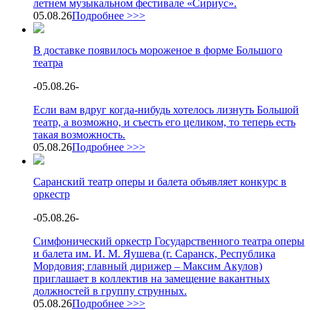
летнем музыкальном фестивале «Сириус».
05.08.26
Подробнее >>>
В доставке появилось мороженое в форме Большого
театра
-
05.08.26
-
Если вам вдруг когда-нибудь хотелось лизнуть Большой
театр, а возможно, и съесть его целиком, то теперь есть
такая возможность.
05.08.26
Подробнее >>>
Саранский театр оперы и балета объявляет конкурс в
оркестр
-
05.08.26
-
Симфонический оркестр Государственного театра оперы
и балета им. И. М. Яушева (г. Саранск, Республика
Мордовия; главный дирижер – Максим Акулов)
приглашает в коллектив на замещение вакантных
должностей в группу струнных.
05.08.26
Подробнее >>>