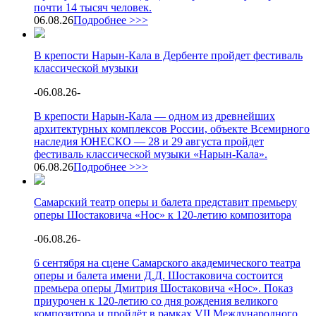
почти 14 тысяч человек.
06.08.26
Подробнее >>>
В крепости Нарын-Кала в Дербенте пройдет фестиваль
классической музыки
-
06.08.26
-
В крепости Нарын-Кала — одном из древнейших
архитектурных комплексов России, объекте Всемирного
наследия ЮНЕСКО — 28 и 29 августа пройдет
фестиваль классической музыки «Нарын-Кала».
06.08.26
Подробнее >>>
Самарский театр оперы и балета представит премьеру
оперы Шостаковича «Нос» к 120-летию композитора
-
06.08.26
-
6 сентября на сцене Самарского академического театра
оперы и балета имени Д.Д. Шостаковича состоится
премьера оперы Дмитрия Шостаковича «Нос». Показ
приурочен к 120-летию со дня рождения великого
композитора и пройдёт в рамках VII Международного