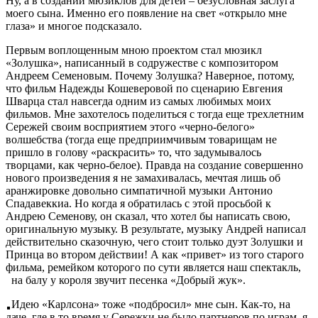
Ну, а в создании мюзиклов для детей – безусловная заслуга
моего сына. Именно его появление на свет «открыло мне
глаза» и многое подсказало.
Первым воплощенным мною проектом стал мюзикл
«Золушка», написанный в содружестве с композитором
Андреем Семеновым. Почему Золушка? Наверное, потому,
что фильм Надежды Кошеверовой по сценарию Евгения
Шварца стал навсегда одним из самых любимых моих
фильмов. Мне захотелось поделиться с тогда еще трехлетним
Сережей своим восприятием этого «черно-белого»
волшебства (тогда еще предприимчивым товарищам не
пришло в голову «раскрасить» то, что задумывалось
творцами, как черно-белое). Правда на создание совершенно
нового произведения я не замахивалась, мечтая лишь об
аранжировке довольно симпатичной музыки Антонио
Спадавеккиа. Но когда я обратилась с этой просьбой к
Андрею Семенову, он сказал, что хотел бы написать свою,
оригинальную музыку. В результате, музыку Андрей написал
действительно сказочную, чего стоит только дуэт Золушки и
Принца во втором действии! А как «привет» из того старого
фильма, ремейком которого по сути является наш спектакль,
на балу у короля звучит песенка «Добрый жук».
Идею «Карлсона» тоже «подбросил» мне сын. Как-то, на
даче, где в то время у Сережки не было партнеров по играм, я