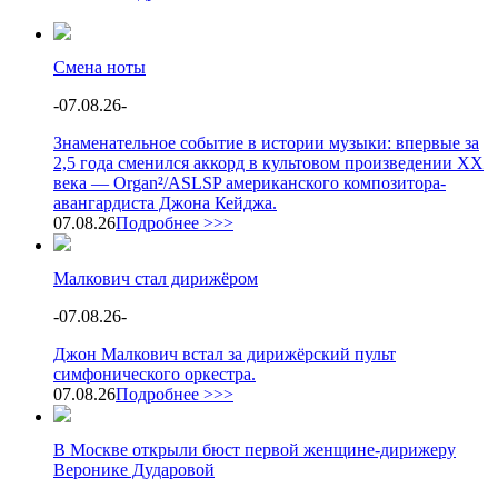
Смена ноты
-
07.08.26
-
Знаменательное событие в истории музыки: впервые за
2,5 года сменился аккорд в культовом произведении XX
века — Organ²/ASLSP американского композитора-
авангардиста Джона Кейджа.
07.08.26
Подробнее >>>
Малкович стал дирижёром
-
07.08.26
-
Джон Малкович встал за дирижёрский пульт
симфонического оркестра.
07.08.26
Подробнее >>>
В Москве открыли бюст первой женщине-дирижеру
Веронике Дударовой