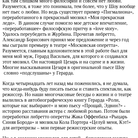
как там слишком много философии и совсем нет любви.
Разумеется, я тоже это понимала, тем более, что у Шоу вообще
нет пьес о любви. Но ведь существует пример «Пигмалиона»,
переработанного в прекрасный мюзикл «Моя прекрасная
леди». В данном случае помогло мое детское впечатление,
«переработавшее» философскую притчу в «love story».
Удалось переубедить и Журбина. Прочитав либретто,
Александр Борисович принял мое предложение и через год
мы сыграли премьеру в театре «Московская оперетта».
Разумеется, главным вдохновителем в этой работе был для
меня мой муж, Герард Васильев, для которого и создавался
этот мюзикл. Он настоящий Цезарь и на сцене и в жизни.
Многие высказывания Цезаря в оригинальной пьесе Шоу
словно «подслушаны» у Герарда.
Когда четырнадцать лет назад мы поженились, я не думала,
что когда-нибудь буду писать пьесы и ставить спектакли, как
режиссер. Но наши многочасовые беседы о жизни и о театре
вылились в автобиографическую книгу Герарда «Роли,
которые нас выбирают» и мою пьесу «Прощай, Эдвин?» -
историю расставания актера с любимой ролью. Потом были
переработки либретто оперетты Жака Оффенбаха «Рыцарь
Синяя Борода» и мюзикла Кола Портера «Целуй меня, Кэт!»
для антрепризы – мои первые режиссерские опыты.