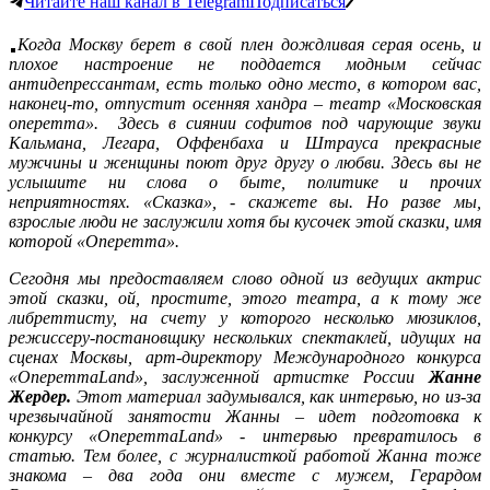
Читайте наш канал в Telegram
Подписаться
Когда Москву берет в свой плен дождливая серая осень, и
плохое настроение не поддается модным сейчас
антидепрессантам, есть только одно место, в котором вас,
наконец-то, отпустит осенняя хандра – театр «Московская
оперетта». Здесь в сиянии софитов под чарующие звуки
Кальмана, Легара, Оффенбаха и Штрауса прекрасные
мужчины и женщины поют друг другу о любви. Здесь вы не
услышите ни слова о быте, политике и прочих
неприятностях. «Сказка», - скажете вы. Но разве мы,
взрослые люди не заслужили хотя бы кусочек этой сказки, имя
которой «Оперетта».
Сегодня мы предоставляем слово одной из ведущих актрис
этой сказки, ой, простите, этого театра, а к тому же
либреттисту, на счету у которого несколько мюзиклов,
режиссеру-постановщику нескольких спектаклей, идущих на
сценах Москвы, арт-директору Международного конкурса
«Оперетта
Land», заслуженной артистке России
Жанне
Жердер.
Этот материал задумывался, как интервью, но из-за
чрезвычайной занятости Жанны – идет подготовка к
конкурсу «Оперетта
Land» - интервью превратилось в
статью. Тем более, с журналисткой работой Жанна тоже
знакома – два года они вместе с мужем, Герардом