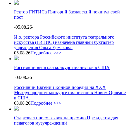
Ректор ГИТИСа Григорий Заславский покинул свой
пост
-
05.08.26
-
И.о. ректора Российского института театрального
искусства (ГИТИС) назначена главный бухгалтер
учреждения Ольга Ермакова.
05.08.26
Подробнее >>>
Россиянин выиграл конкурс пианистов в США
-
03.08.26
-
Россиянин Евгений Коннов победил на XXX
Международном конкурсе пианистов в Новом Орлеане
в США.
03.08.26
Подробнее >>>
Стартовал прием заявок на премию Президента для
педагогов музучреждений