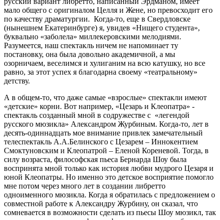
русский вариант либретто, написанный Эрдманом, имеет
мало общего с оригиналом Целля и Жене, но превосходит его
по качеству драматургии. Когда-то, еще в Свердловске
(нынешнем Екатеринбурге) я, увидев «Нищего студента»,
буквально «заболела» миллекеровскими мелодиями.
Разумеется, наш спектакль ничем не напоминает ту
постановку, она была довольно академичной, а мы
озорничаем, веселимся и хулиганим на всю катушку, но все
равно, за этот успех я благодарна своему «театральному»
детству.
А в общем-то, что даже самые «взрослые» спектакли имеют
«детские» корни. Вот например, «Цезарь и Клеопатра» -
спектакль созданный мной в содружестве с «легендой
русского мюзикла» Александром Журбиным. Когда-то, лет в
десять-одиннадцать мое внимание привлек замечательный
телеспектакль А.А.Белинского с Цезарем – Иннокентием
Смоктуновским и Клеопатрой – Еленой Кореневой. Тогда, в
силу возраста, философская пьеса Бернарда Шоу была
воспринята мной только как история любви мудрого Цезаря и
юной Клеопатры. Но именно это детское восприятие помогло
мне потом через много лет в создании либретто
одноименного мюзикла. Когда я обратилась с предложением о
совместной работе к Александру Журбину, он сказал, что
сомневается в возможности сделать из пьесы Шоу мюзикл, так