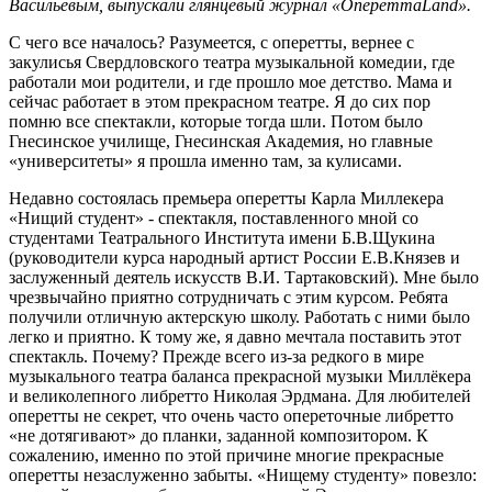
Васильевым, выпускали глянцевый журнал «Оперетта
Land».
С чего все началось? Разумеется, с оперетты, вернее с
закулисья Cвердловского театра музыкальной комедии, где
работали мои родители, и где прошло мое детство. Мама и
сейчас работает в этом прекрасном театре. Я до сих пор
помню все спектакли, которые тогда шли. Потом было
Гнесинское училище, Гнесинская Академия, но главные
«университеты» я прошла именно там, за кулисами.
Недавно состоялась премьера оперетты Карла Миллекера
«Нищий студент» - спектакля, поставленного мной со
студентами Театрального Института имени Б.В.Щукина
(руководители курса народный артист России Е.В.Князев и
заслуженный деятель искусств В.И. Тартаковский). Мне было
чрезвычайно приятно сотрудничать с этим курсом. Ребята
получили отличную актерскую школу. Работать с ними было
легко и приятно. К тому же, я давно мечтала поставить этот
спектакль. Почему? Прежде всего из-за редкого в мире
музыкального театра баланса прекрасной музыки Миллёкера
и великолепного либретто Николая Эрдмана. Для любителей
оперетты не секрет, что очень часто опереточные либретто
«не дотягивают» до планки, заданной композитором. К
сожалению, именно по этой причине многие прекрасные
оперетты незаслуженно забыты. «Нищему студенту» повезло: