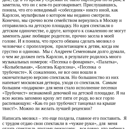
заметила, что он с кем-то разговаривает. Прислушавшись,
поняла, что его невидимый «собеседник» никто иной, как
Карлсон, мультфильм о котором мы недавно смотрели.
Конечно, мы срочно всем семейством вернулись в Москву и
отправились на детскую площадку. Но идея спектакля о
детском одиночестве, о друге, которого к сожалению не могут
заменить даже любящие родители, прочно засела в моей
голове. И я поняла, что просто обязана сделать мюзикл о
человечке с пропеллером, прилетающем к детям, когда им
грустно и одиноко. Мы с Андреем Семеновым долго думали,
о чем же должен петь Карлсон, в результате родилось много
музыкальных номеров: «Песенка о фонарике», «Палатка»,
«Колыбельная», «Болезнь Карлсона», «Песенка о
трубочисте». К сожалению, не все они вошли в
окончательную версию спектакля. Но большинство из них
напевает московская детвора, уходя со спектакля. Самым
большим «подарком» для меня стало исполнение песенки
«Трубочист» незнакомой девочкой на детской площадке. Я на
всю жизнь запомню кроху лет пяти от роду, во все горло
распевающую: «Как-то раз трубочист танцевал на крыше
твист!». Можно ли желать лучшей рецензии?
Написать мюзикл – это еще полдела, главное его поставить. Я
с трудом отдаю свои спектакли в «чужие руки», для меня
отдать спектакль другому режиссеру – все равно, что ребенка