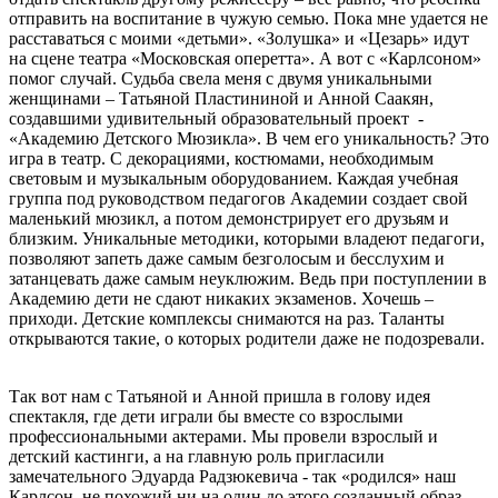
отправить на воспитание в чужую семью. Пока мне удается не
расставаться с моими «детьми». «Золушка» и «Цезарь» идут
на сцене театра «Московская оперетта». А вот с «Карлсоном»
помог случай. Судьба свела меня с двумя уникальными
женщинами – Татьяной Пластининой и Анной Саакян,
создавшими удивительный образовательный проект -
«Академию Детского Мюзикла». В чем его уникальность? Это
игра в театр. С декорациями, костюмами, необходимым
световым и музыкальным оборудованием. Каждая учебная
группа под руководством педагогов Академии создает свой
маленький мюзикл, а потом демонстрирует его друзьям и
близким. Уникальные методики, которыми владеют педагоги,
позволяют запеть даже самым безголосым и бесслухим и
затанцевать даже самым неуклюжим. Ведь при поступлении в
Академию дети не сдают никаких экзаменов. Хочешь –
приходи. Детские комплексы снимаются на раз. Таланты
открываются такие, о которых родители даже не подозревали.
Так вот нам с Татьяной и Анной пришла в голову идея
спектакля, где дети играли бы вместе со взрослыми
профессиональными актерами. Мы провели взрослый и
детский кастинги, а на главную роль пригласили
замечательного Эдуарда Радзюкевича - так «родился» наш
Карлсон, не похожий ни на один до этого созданный образ