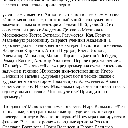
веселого человечка с пропеллером.
Сейчас мы вместе с Анной и Татьяной выпускаем мюзикл
«Снежная королева», написанный мной в содружестве с
замечательным композитором Гельсят Шайдуловой. Это
совместный проект Академии Детского Мюзикла и
Московского Театра Эстрады. Разумеется, Кая, Герду и
Маленькую разбойницу сыграют ученики Академии, а
взрослые роли – великолепные актеры: Василиса Николаева,
Владислав Кирюхин, Антон Шурцов, Елена Ионова,
Александр Маркелов, Марина Торхова, Дмитрий Лебедев,
Ромади Кагита, Астемир Апанасов. Первое представление -
17 ноября. Так что сейчас – предпремьерная суета: спектакль
задуман в технике 3D: художники-постановщики Игорь
Нежный и Татьяна Тулубьева работают в тесной связке с
художником-аниматором Владимиром Алексеевым. А мы с
балетмейстером Игорем Макловым стараемся «привести все к
одному знаменателю». Что получится? Приходите на
премьеру!
Что дальше? Малоисполняемая оперетта Имре Кальмана «Фея
карнавала», когда раскрыла клавир – удивилась: шлягер на
шлягере, а нигде в России не играют! Премьера планируется в
феврале. В главных ролях - народные артисты России
Светлана Варгузова, Юрий Веденеев и Герард Васильев.