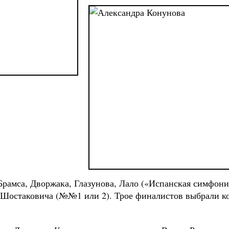
, Брамса, Дворжака, Глазунова, Лало («Испанская симфо
 Шостаковича (№№1 или 2). Трое финалистов выбрали ко