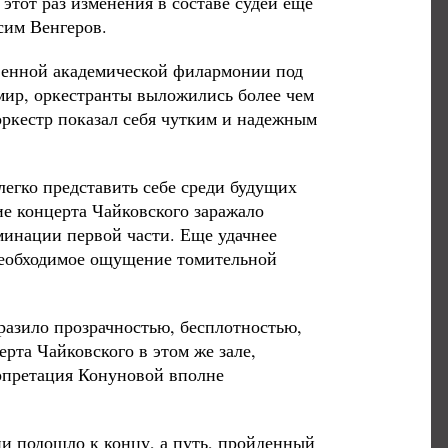
этот раз изменения в составе судей еще
сим Венгеров.
твенной академической филармонии под
 мир, оркестранты выложились более чем
оркестр показал себя чутким и надежным
легко представить себе среди будущих
ие концерта Чайковского заражало
минации первой части. Еще удачнее
 необходимое ощущение томительной
разило прозрачностью, бесплотностью,
рта Чайковского в этом же зале,
ерпретация Конуновой вполне
и подошло к концу, а путь, пройденный