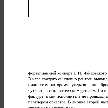
фортепианный концерт П.И. Чайковского 
В игре каждого он словно рентген выявил
пианистом, которому чужды внешние брос
чуткость к стилистическим деталям. Но в
фактуре, а сам исполнитель не проявлял 
партнером оркестра. В лирике второй час
оттеснен на второй план.