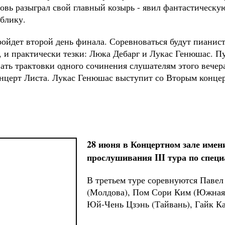
овь разыграл свой главный козырь - явил фантастическую
ублику.
ойдет второй день финала. Соревноваться будут пианист
, и практически тезки: Люка Дебарг и Лукас Генюшас. П
вать трактовки одного сочинения слушателям этого вечер
нцерт Листа. Лукас Генюшас выступит со Вторым конце
28 июня в Концертном зале имен
прослушивания III тура по спец
В третьем туре соревнуются Паве
(Молдова), Пом Сори Ким (Южная 
Юй-Чень Цзэнь (Тайвань), Гайк Ка