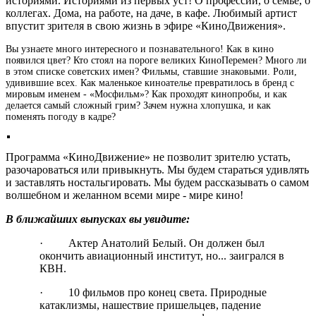
историями. Историями из первых уст! О профессии, о семье, о
коллегах. Дома, на работе, на даче, в кафе. Любимый артист
впустит зрителя в свою жизнь в эфире «КиноДвижения».
Вы узнаете много интересного и познавательного! Как в кино
появился цвет? Кто стоял на пороге великих КиноПеремен? Много ли
в этом списке советских имен? Фильмы, ставшие знаковыми. Роли,
удивившие всех. Как маленькое киноателье превратилось в бренд с
мировым именем - «Мосфильм»? Как проходят кинопробы, и как
делается самый сложный грим? Зачем нужна хлопушка, и как
поменять погоду в кадре?
Программа «КиноДвижение» не позволит зрителю устать,
разочароваться или привыкнуть. Мы будем стараться удивлять
и заставлять ностальгировать. Мы будем рассказывать о самом
волшебном и желанном всеми мире - мире кино!
В ближайших выпусках вы увидите:
· Актер Анатолий Белый. Он должен был
окончить авиационный институт, но... заигрался в
КВН.
· 10 фильмов про конец света. Природные
катаклизмы, нашествие пришельцев, падение