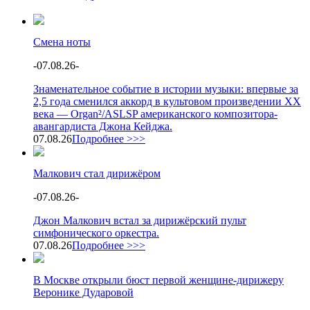
Смена ноты
-
07.08.26
-
Знаменательное событие в истории музыки: впервые за
2,5 года сменился аккорд в культовом произведении XX
века — Organ²/ASLSP американского композитора-
авангардиста Джона Кейджа.
07.08.26
Подробнее >>>
Малкович стал дирижёром
-
07.08.26
-
Джон Малкович встал за дирижёрский пульт
симфонического оркестра.
07.08.26
Подробнее >>>
В Москве открыли бюст первой женщине-дирижеру
Веронике Дударовой