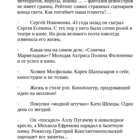
метеоритов, вирусы, воины … – фантазия режиссеров
не имеет границ. Рейтинг самых страшных сценариев
конца света. Как погибнет наша планета?…
· Сергей Никоненко. 43 года назад он сыграл
Сергея Есенина. С тех пор у него были сотни ролей в
театре и кино. Но роль великого поэта навсегда
изменила его жизнь.
· Какая она на самом деле, «Сонечка
Мармеладова»? Молодая Актриса Полина Филоненко
и ее успех в кино.
· Хозяин Мосфильма. Карен Шахназаров о себе,
киностудии и не только.
· Жизнь в стиле рэп. Киноблогер, придумавший
идею на миллион!
· Покупки «модной штучки» Кати Шпицы. Один
день со звездой.
· Он «посадил» Аллу Пугачеву в инвалидное
кресло, а Михаила Ефремова нарядил в балетную
пачку. Режиссер Григорий Константинопольский
нарушает все запреты...