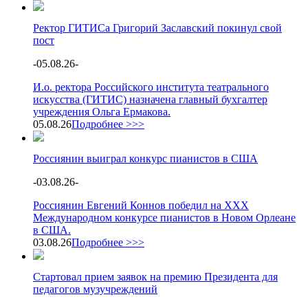
Ректор ГИТИСа Григорий Заславский покинул свой
пост
-
05.08.26
-
И.о. ректора Российского института театрального
искусства (ГИТИС) назначена главный бухгалтер
учреждения Ольга Ермакова.
05.08.26
Подробнее >>>
Россиянин выиграл конкурс пианистов в США
-
03.08.26
-
Россиянин Евгений Коннов победил на XXX
Международном конкурсе пианистов в Новом Орлеане
в США.
03.08.26
Подробнее >>>
Стартовал прием заявок на премию Президента для
педагогов музучреждений