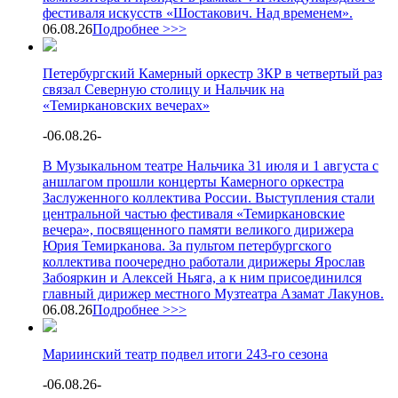
фестиваля искусств «Шостакович. Над временем».
06.08.26
Подробнее >>>
Петербургский Камерный оркестр ЗКР в четвертый раз
связал Северную столицу и Нальчик на
«Темиркановских вечерах»
-
06.08.26
-
В Музыкальном театре Нальчика 31 июля и 1 августа с
аншлагом прошли концерты Камерного оркестра
Заслуженного коллектива России. Выступления стали
центральной частью фестиваля «Темиркановские
вечера», посвященного памяти великого дирижера
Юрия Темирканова. За пультом петербургского
коллектива поочередно работали дирижеры Ярослав
Забояркин и Алексей Ньяга, а к ним присоединился
главный дирижер местного Музтеатра Азамат Лакунов.
06.08.26
Подробнее >>>
Мариинский театр подвел итоги 243-го сезона
-
06.08.26
-