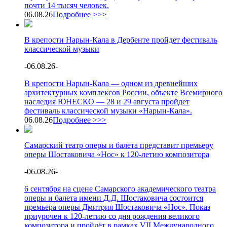
почти 14 тысяч человек.
06.08.26
Подробнее >>>
В крепости Нарын-Кала в Дербенте пройдет фестиваль
классической музыки
-
06.08.26
-
В крепости Нарын-Кала — одном из древнейших
архитектурных комплексов России, объекте Всемирного
наследия ЮНЕСКО — 28 и 29 августа пройдет
фестиваль классической музыки «Нарын-Кала».
06.08.26
Подробнее >>>
Самарский театр оперы и балета представит премьеру
оперы Шостаковича «Нос» к 120-летию композитора
-
06.08.26
-
6 сентября на сцене Самарского академического театра
оперы и балета имени Д.Д. Шостаковича состоится
премьера оперы Дмитрия Шостаковича «Нос». Показ
приурочен к 120-летию со дня рождения великого
композитора и пройдёт в рамках VII Международного