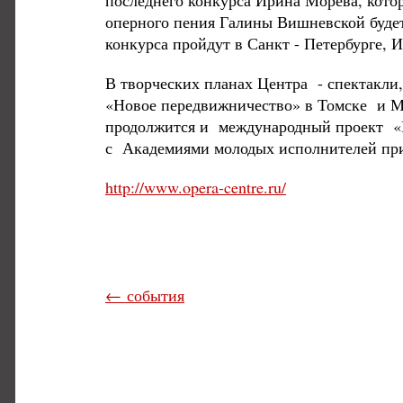
последнего конкурса Ирина Морева, кот
оперного пения Галины Вишневской буде
конкурса пройдут в Санкт - Петербурге, 
В творческих планах Центра - спектакли, 
«Новое передвижничество» в Томске и М
продолжится и международный проект «М
с Академиями молодых исполнителей пр
http://www.opera-centre.ru/
← события