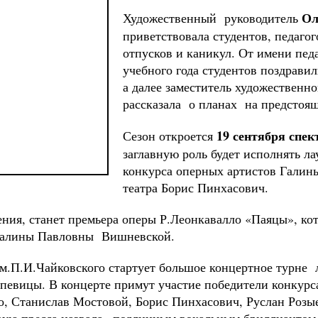
Ол
Художественный руководитель
приветствовала студентов, педагог
отпусков и каникул. От имени пед
учебного года студентов поздрави
а далее заместитель художественн
рассказала о планах на предсто
19 сентября спе
Сезон откроется
заглавную роль будет исполнять л
конкурса оперных артистов Галин
театра Борис Пинхасович.
ния, станет премьера оперы Р.Леонкавалло «Паяцы», ко
 Галины Павловны Вишневской.
 им.П.И.Чайковского стартует большое концертное турне
 певицы. В концерте примут участие победители конкурс
о, Станислав Мостовой, Борис Пинхасович, Руслан Розые