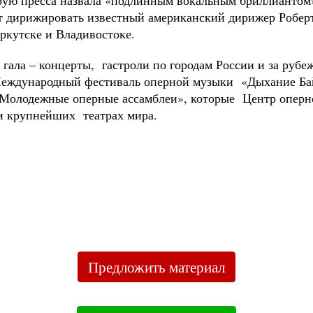
орую пресса назвала «подлинным вокальным бриллианто
т дирижировать известный американский дирижер Роберт
Иркутске и Владивостоке.
гала – концерты, гастроли по городам России и за рубеж
еждународный фестиваль оперной музыки «Дыхание Бай
олодежные оперные ассамблеи», которые Центр оперно
и крупнейших театрах мира.
Предложить материал