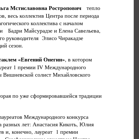
ьга Мстиславовна Ростропович
тепло
ов, весь коллектив Центра после периода
агогического коллектива с началом
ли Бадри Майсурадзе и Елена Савельева,
ого руководителя Элисо Чиракадзе
ящий сезон.
ктаклем «Евгений Онегин»
, в котором
ауреат 1 премии IV Международного
ы Вишневской солист Михайловского
торая по уже сформировавшейся традиции
 лауреатов Международного конкурса
а разных лет: Анастасия Кикоть, Юлия
в и, конечно, лауреат 1 премии