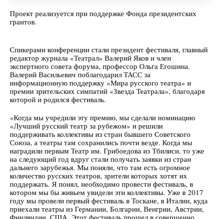
Проект реализуется при поддержке Фонда президентских
грантов.
Спикерами конференции стали президент фестиваля, главный
редактор журнала «Театрал» Валерий Яков и член
экспертного совета форума, профессор Ольга Егошина.
Валерий Васильевич поблагодарил ТАСС за
информационную поддержку «Мира русского театра» и
премии зрительских симпатий «Звезда Театрала», благодаря
которой и родился фестиваль.
«Когда мы учредили эту премию, мы сделали номинацию
«Лучший русский театр за рубежом» и решили
поддерживать коллективы из стран бывшего Советского
Союза, а театры там сохранились почти везде. Когда мы
наградили первым Театр им. Грибоедова из Тбилиси, то уже
на следующий год вдруг стали получать заявки из стран
дальнего зарубежья. Мы поняли, что там есть огромное
количество русских театров, зрители которых хотят их
поддержать. Я понял, необходимо провести фестиваль, в
котором мы бы живьем увидели эти коллективы. Уже в 2017
году мы провели первый фестиваль в Тоскане, в Италии, куда
приехали театры из Германии, Болгарии, Венгрии, Австрии,
Финляндии, США. Этот фестиваль прошел в совершенно