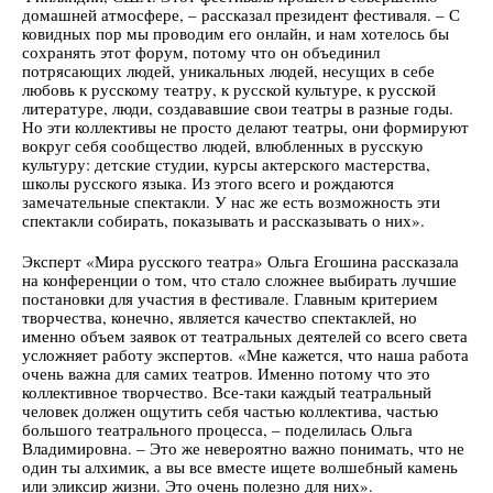
домашней атмосфере, – рассказал президент фестиваля. – С
ковидных пор мы проводим его онлайн, и нам хотелось бы
сохранять этот форум, потому что он объединил
потрясающих людей, уникальных людей, несущих в себе
любовь к русскому театру, к русской культуре, к русской
литературе, люди, создававшие свои театры в разные годы.
Но эти коллективы не просто делают театры, они формируют
вокруг себя сообщество людей, влюбленных в русскую
культуру: детские студии, курсы актерского мастерства,
школы русского языка. Из этого всего и рождаются
замечательные спектакли. У нас же есть возможность эти
спектакли собирать, показывать и рассказывать о них».
Эксперт «Мира русского театра» Ольга Егошина рассказала
на конференции о том, что стало сложнее выбирать лучшие
постановки для участия в фестивале. Главным критерием
творчества, конечно, является качество спектаклей, но
именно объем заявок от театральных деятелей со всего света
усложняет работу экспертов. «Мне кажется, что наша работа
очень важна для самих театров. Именно потому что это
коллективное творчество. Все-таки каждый театральный
человек должен ощутить себя частью коллектива, частью
большого театрального процесса, – поделилась Ольга
Владимировна. – Это же невероятно важно понимать, что не
один ты алхимик, а вы все вместе ищете волшебный камень
или эликсир жизни. Это очень полезно для них».