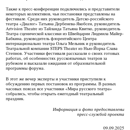
Также к пресс-конференции подключились и представители
некоторых коллективов, чьи постановки представлены на
фестивале. Среди них руководитель Датско-российского
театра «Диалог» Татьяна Дербенева-Якобсен, руководитель
Artvision Theatre из Тайланда Татьяна Квитко, руководитель
Театра сценической классики из Швейцарии Людмила Майер-
Бабкина, руководитель флорентийского Центра
интернационально театра Ольга Мельник и руководитель
Театральной компании STEPS Theater из Нью-Йорка Слава
Степнов. Участники фестиваля рассказали о своих готовых
работах, об особенностях русскоязычных театров за
рубежом и высказали ожидания от образовательной
программы форума.
В этот же вечер эксперты и участники приступили к
обсуждению первых постановок из программы. В разных
часовых поясах все участники «Мира русского театра»
собрались, чтобы открыть ежегодный театральный
праздник.
Информация и фото предоставлены
пресс-службой проекта
09.09.2025