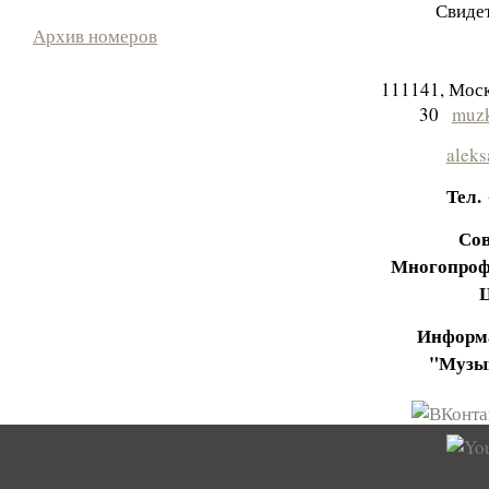
Свидет
Архив номеров
111141, Моск
30
muzk
aleks
Тел.
Сов
Многопроф
Информа
"Музы