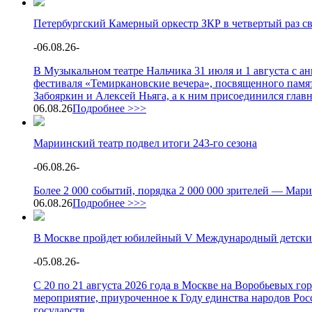
Петербургский Камерный оркестр ЗКР в четвертый раз с
-
06.08.26
-
В Музыкальном театре Нальчика 31 июля и 1 августа с 
фестиваля «Темиркановские вечера», посвященного памя
Забояркин и Алексей Ньяга, а к ним присоединился глав
06.08.26
Подробнее >>>
Мариинский театр подвел итоги 243-го сезона
-
06.08.26
-
Более 2 000 событий, порядка 2 000 000 зрителей — Мари
06.08.26
Подробнее >>>
В Москве пройдет юбилейный V Международный детски
-
05.08.26
-
С 20 по 21 августа 2026 года в Москве на Воробьевых г
мероприятие, приуроченное к Году единства народов Росс
государств.