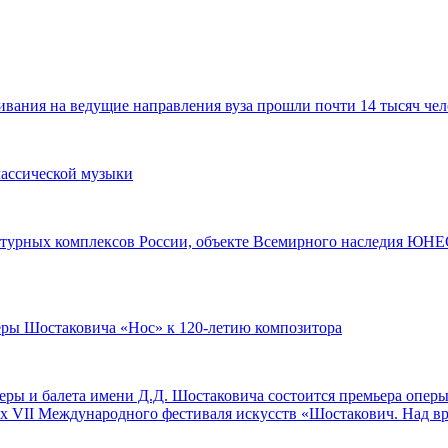
ания на ведущие направления вуза прошли почти 14 тысяч чел
лассической музыки
турных комплексов России, объекте Всемирного наследия ЮНЕС
перы Шостаковича «Нос» к 120-летию композитора
оперы и балета имени Д.Д. Шостаковича состоится премьера опе
ах VII Международного фестиваля искусств «Шостакович. Над в