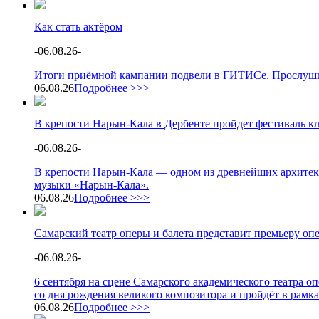
Как стать актёром
-
06.08.26
-
Итоги приёмной кампании подвели в ГИТИСе. Прослушив
06.08.26
Подробнее >>>
В крепости Нарын-Кала в Дербенте пройдет фестиваль к
-
06.08.26
-
В крепости Нарын-Кала — одном из древнейших архитек
музыки «Нарын-Кала».
06.08.26
Подробнее >>>
Самарский театр оперы и балета представит премьеру о
-
06.08.26
-
6 сентября на сцене Самарского академического театра 
со дня рождения великого композитора и пройдёт в рамк
06.08.26
Подробнее >>>