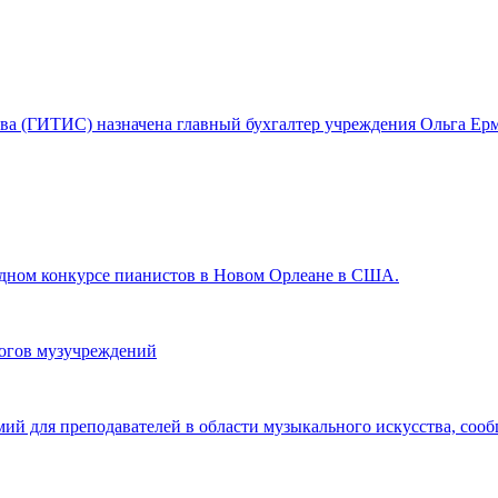
ства (ГИТИС) назначена главный бухгалтер учреждения Ольга Ерм
ном конкурсе пианистов в Новом Орлеане в США.
гогов музучреждений
мий для преподавателей в области музыкального искусства, со