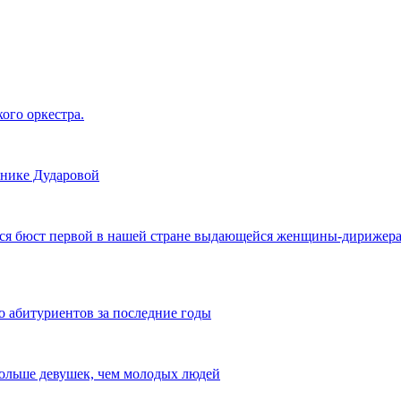
ого оркестра.
нике Дударовой
ся бюст первой в нашей стране выдающейся женщины-дирижера В
 абитуриентов за последние годы
 больше девушек, чем молодых людей