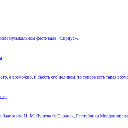
тнем музыкальном фестивале «Сириус».
а
тр, а возможно, и съесть его целиком, то теперь есть такая возм
естр
 балета им. И. М. Яушева (г. Саранск, Республика Мордовия; г