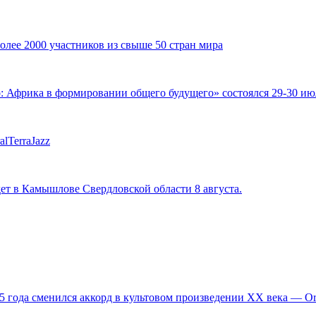
ее 2000 участников из свыше 50 стран мира
фрика в формировании общего будущего» состоялся 29-30 июля
lTerraJazz
ет в Камышлове Свердловской области 8 августа.
,5 года сменился аккорд в культовом произведении XX века — 