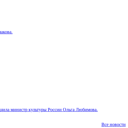
акова.
общила министр культуры России Ольга Любимова.
Все новости