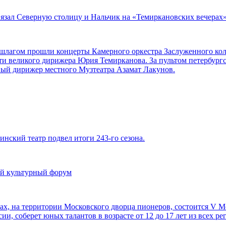
вязал Северную столицу и Нальчик на «Темиркановских вечерах
аншлагом прошли концерты Камерного оркестра Заслуженного ко
ти великого дирижера Юрия Темирканова. За пультом петербург
ный дирижер местного Музтеатра Азамат Лакунов.
инский театр подвел итоги 243-го сезона.
й культурный форум
орах, на территории Московского дворца пионеров, состоится V
ии, соберет юных талантов в возрасте от 12 до 17 лет из всех р