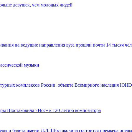
 больше девушек, чем молодых людей
ания на ведущие направления вуза прошли почти 14 тысяч чел
лассической музыки
турных комплексов России, объекте Всемирного наследия ЮНЕС
перы Шостаковича «Нос» к 120-летию композитора
оперы и балета имени Д.Д. Шостаковича состоится премьера опе