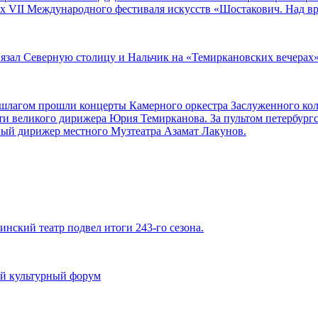
ах VII Международного фестиваля искусств «Шостакович. Над в
вязал Северную столицу и Нальчик на «Темиркановских вечерах
аншлагом прошли концерты Камерного оркестра Заслуженного ко
ти великого дирижера Юрия Темирканова. За пультом петербург
ный дирижер местного Музтеатра Азамат Лакунов.
инский театр подвел итоги 243-го сезона.
й культурный форум