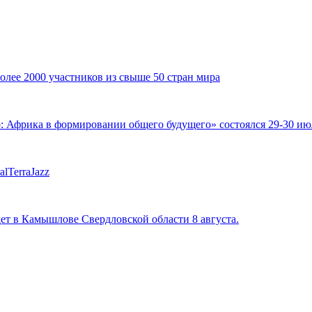
ее 2000 участников из свыше 50 стран мира
фрика в формировании общего будущего» состоялся 29-30 июля
lTerraJazz
ет в Камышлове Свердловской области 8 августа.