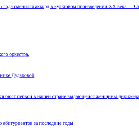
,5 года сменился аккорд в культовом произведении XX века — 
ого оркестра.
нике Дударовой
ся бюст первой в нашей стране выдающейся женщины-дирижера В
 абитуриентов за последние годы