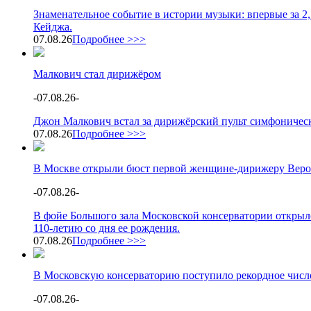
Знаменательное событие в истории музыки: впервые за 2
Кейджа.
07.08.26
Подробнее >>>
Малкович стал дирижёром
-
07.08.26
-
Джон Малкович встал за дирижёрский пульт симфоническ
07.08.26
Подробнее >>>
В Москве открыли бюст первой женщине-дирижеру Веро
-
07.08.26
-
В фойе Большого зала Московской консерватории открыл
110-летию со дня ее рождения.
07.08.26
Подробнее >>>
В Московскую консерваторию поступило рекордное число
-
07.08.26
-