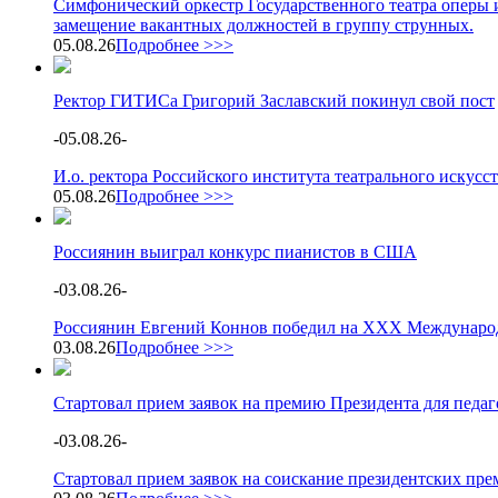
Симфонический оркестр Государственного театра оперы и
замещение вакантных должностей в группу струнных.
05.08.26
Подробнее >>>
Ректор ГИТИСа Григорий Заславский покинул свой пост
-
05.08.26
-
И.о. ректора Российского института театрального искус
05.08.26
Подробнее >>>
Россиянин выиграл конкурс пианистов в США
-
03.08.26
-
Россиянин Евгений Коннов победил на XXX Международ
03.08.26
Подробнее >>>
Стартовал прием заявок на премию Президента для педа
-
03.08.26
-
Стартовал прием заявок на соискание президентских пре