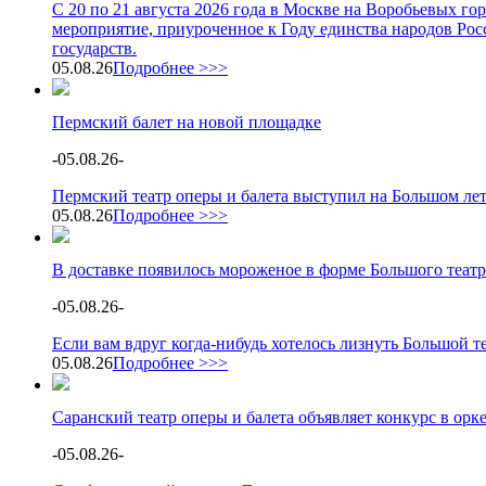
С 20 по 21 августа 2026 года в Москве на Воробьевых г
мероприятие, приуроченное к Году единства народов Росс
государств.
05.08.26
Подробнее >>>
Пермский балет на новой площадке
-
05.08.26
-
Пермский театр оперы и балета выступил на Большом ле
05.08.26
Подробнее >>>
В доставке появилось мороженое в форме Большого театр
-
05.08.26
-
Если вам вдруг когда-нибудь хотелось лизнуть Большой теа
05.08.26
Подробнее >>>
Саранский театр оперы и балета объявляет конкурс в орк
-
05.08.26
-