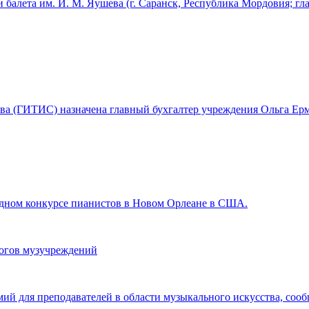
 балета им. И. М. Яушева (г. Саранск, Республика Мордовия; г
ства (ГИТИС) назначена главный бухгалтер учреждения Ольга Ерм
ном конкурсе пианистов в Новом Орлеане в США.
гогов музучреждений
мий для преподавателей в области музыкального искусства, со