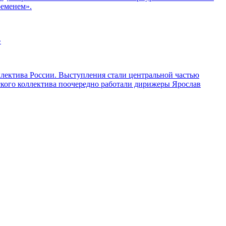
ременем».
»
ллектива России. Выступления стали центральной частью
ского коллектива поочередно работали дирижеры Ярослав