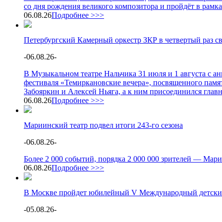
со дня рождения великого композитора и пройдёт в рамк
06.08.26
Подробнее >>>
Петербургский Камерный оркестр ЗКР в четвертый раз с
-
06.08.26
-
В Музыкальном театре Нальчика 31 июля и 1 августа с 
фестиваля «Темиркановские вечера», посвященного памя
Забояркин и Алексей Ньяга, а к ним присоединился глав
06.08.26
Подробнее >>>
Мариинский театр подвел итоги 243-го сезона
-
06.08.26
-
Более 2 000 событий, порядка 2 000 000 зрителей — Мари
06.08.26
Подробнее >>>
В Москве пройдет юбилейный V Международный детски
-
05.08.26
-