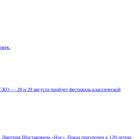
овек.
КО — 28 и 29 августа пройдет фестиваль классической
ры Дмитрия Шостаковича «Нос». Показ приурочен к 120-летию