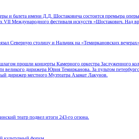
оперы и балета имени Д.Д. Шостаковича состоится премьера опе
ах VII Международного фестиваля искусств «Шостакович. Над в
вязал Северную столицу и Нальчик на «Темиркановских вечерах
аншлагом прошли концерты Камерного оркестра Заслуженного ко
ти великого дирижера Юрия Темирканова. За пультом петербург
ный дирижер местного Музтеатра Азамат Лакунов.
инский театр подвел итоги 243-го сезона.
й культурный форум