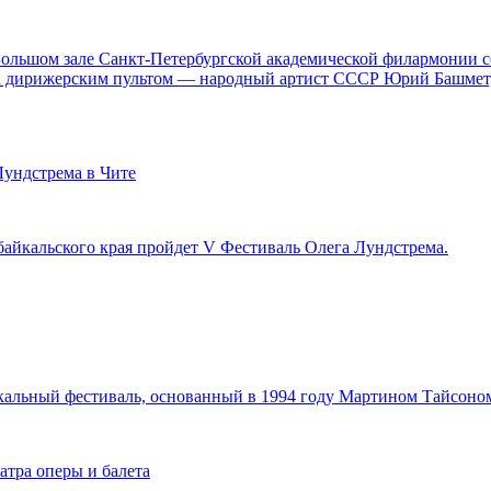
 Большом зале Санкт-Петербургской академической филармонии с
а дирижерским пультом — народный артист СССР Юрий Башмет, 
Лундстрема в Чите
Забайкальского края пройдет V Фестиваль Олега Лундстрема.
кальный фестиваль, основанный в 1994 году Мартином Тайсоно
атра оперы и балета