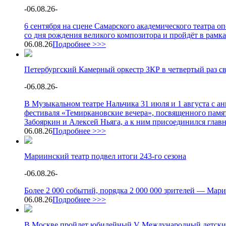
-
06.08.26
-
6 сентября на сцене Самарского академического театра 
со дня рождения великого композитора и пройдёт в рамк
06.08.26
Подробнее >>>
Петербургский Камерный оркестр ЗКР в четвертый раз с
-
06.08.26
-
В Музыкальном театре Нальчика 31 июля и 1 августа с 
фестиваля «Темиркановские вечера», посвященного памя
Забояркин и Алексей Ньяга, а к ним присоединился глав
06.08.26
Подробнее >>>
Мариинский театр подвел итоги 243-го сезона
-
06.08.26
-
Более 2 000 событий, порядка 2 000 000 зрителей — Мари
06.08.26
Подробнее >>>
В Москве пройдет юбилейный V Международный детски