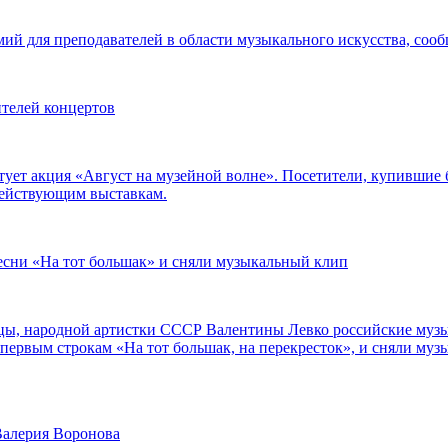
мий для преподавателей в области музыкального искусства, со
ителей концертов
тует акция «Август на музейной волне». Посетители, купившие 
действующим выставкам.
есни «На тот большак» и сняли музыкальный клип
цы, народной артистки СССР Валентины Левко российские муз
первым строкам «На тот большак, на перекресток», и сняли музы
Валерия Воронова