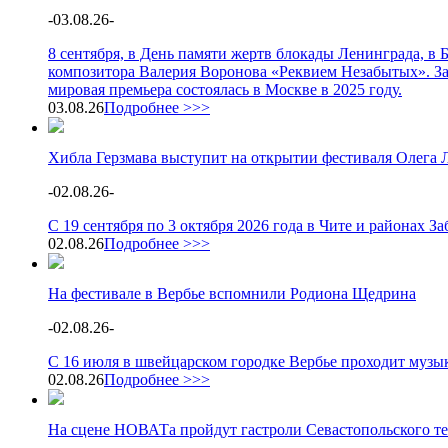
-
03.08.26
-
8 сентября, в День памяти жертв блокады Ленинграда, в
композитора Валерия Воронова «Реквием Незабытых». З
мировая премьера состоялась в Москве в 2025 году.
03.08.26
Подробнее >>>
Хибла Герзмава выступит на открытии фестиваля Олега 
-
02.08.26
-
С 19 сентября по 3 октября 2026 года в Чите и районах 
02.08.26
Подробнее >>>
На фестивале в Вербье вспомнили Родиона Щедрина
-
02.08.26
-
С 16 июля в швейцарском городке Вербье проходит музы
02.08.26
Подробнее >>>
На сцене НОВАТа пройдут гастроли Севастопольского те