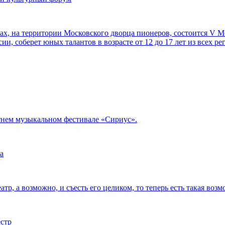
орах, на территории Московского дворца пионеров, состоится V
ии, соберет юных талантов в возрасте от 12 до 17 лет из всех р
тнем музыкальном фестивале «Сириус».
а
тр, а возможно, и съесть его целиком, то теперь есть такая возм
естр