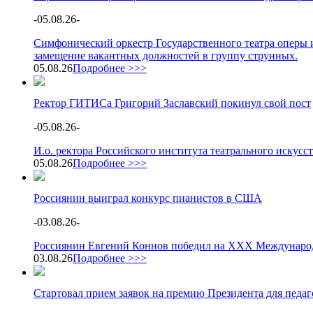
-
05.08.26
-
Симфонический оркестр Государственного театра оперы и
замещение вакантных должностей в группу струнных.
05.08.26
Подробнее >>>
Ректор ГИТИСа Григорий Заславский покинул свой пост
-
05.08.26
-
И.о. ректора Российского института театрального искус
05.08.26
Подробнее >>>
Россиянин выиграл конкурс пианистов в США
-
03.08.26
-
Россиянин Евгений Коннов победил на XXX Международ
03.08.26
Подробнее >>>
Стартовал прием заявок на премию Президента для педа