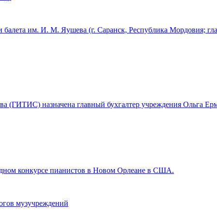
 балета им. И. М. Яушева (г. Саранск, Республика Мордовия; г
ства (ГИТИС) назначена главный бухгалтер учреждения Ольга Ерм
ном конкурсе пианистов в Новом Орлеане в США.
гогов музучреждений