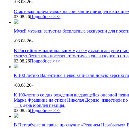
-
03.08.26
-
Стартовал прием заявок на соискание президентских пре
03.08.26
Подробнее >>>
Музей музыки запустил бесплатные экскурсии для посет
-
03.08.26
-
В Российском национальном музее музыки в августе стар
смогут бесплатно посетить тематическую экскурсию по 
03.08.26
Подробнее >>>
К 100-летию Валентины Левко записали новую версию п
-
03.08.26
-
К 100-летию со дня рождения выдающейся оперной певи
Марка Фрадкина на стихи Николая Доризо, известной по 
— в день юбилея певицы.
03.08.26
Подробнее >>>
В Петербурге впервые прозвучит «Реквием Незабытых» 