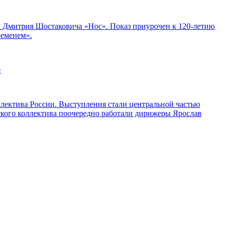
ры Дмитрия Шостаковича «Нос». Показ приурочен к 120-летию
ременем».
»
ллектива России. Выступления стали центральной частью
ского коллектива поочередно работали дирижеры Ярослав