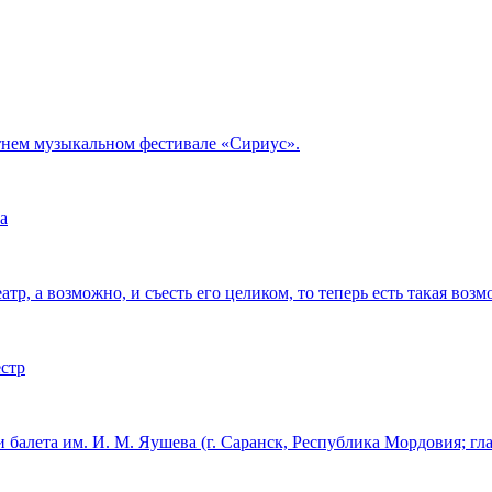
тнем музыкальном фестивале «Сириус».
а
тр, а возможно, и съесть его целиком, то теперь есть такая возм
естр
 балета им. И. М. Яушева (г. Саранск, Республика Мордовия; г