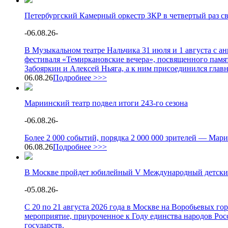
Петербургский Камерный оркестр ЗКР в четвертый раз с
-
06.08.26
-
В Музыкальном театре Нальчика 31 июля и 1 августа с 
фестиваля «Темиркановские вечера», посвященного памя
Забояркин и Алексей Ньяга, а к ним присоединился глав
06.08.26
Подробнее >>>
Мариинский театр подвел итоги 243-го сезона
-
06.08.26
-
Более 2 000 событий, порядка 2 000 000 зрителей — Мари
06.08.26
Подробнее >>>
В Москве пройдет юбилейный V Международный детски
-
05.08.26
-
С 20 по 21 августа 2026 года в Москве на Воробьевых г
мероприятие, приуроченное к Году единства народов Росс
государств.