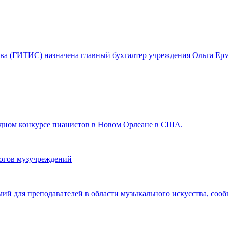
ства (ГИТИС) назначена главный бухгалтер учреждения Ольга Ерм
ном конкурсе пианистов в Новом Орлеане в США.
гогов музучреждений
мий для преподавателей в области музыкального искусства, со