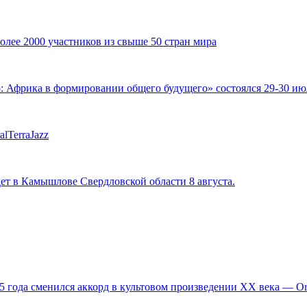
ее 2000 участников из свыше 50 стран мира
фрика в формировании общего будущего» состоялся 29-30 июля
lTerraJazz
ет в Камышлове Свердловской области 8 августа.
,5 года сменился аккорд в культовом произведении XX века — 