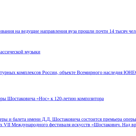
ания на ведущие направления вуза прошли почти 14 тысяч чел
лассической музыки
турных комплексов России, объекте Всемирного наследия ЮНЕС
перы Шостаковича «Нос» к 120-летию композитора
оперы и балета имени Д.Д. Шостаковича состоится премьера опе
ах VII Международного фестиваля искусств «Шостакович. Над в