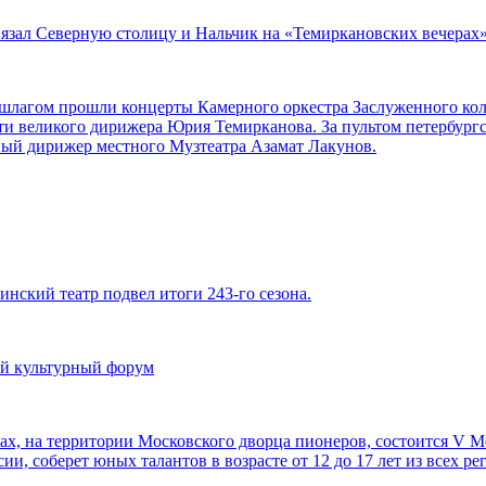
вязал Северную столицу и Нальчик на «Темиркановских вечерах
аншлагом прошли концерты Камерного оркестра Заслуженного ко
ти великого дирижера Юрия Темирканова. За пультом петербург
ный дирижер местного Музтеатра Азамат Лакунов.
инский театр подвел итоги 243-го сезона.
й культурный форум
орах, на территории Московского дворца пионеров, состоится V
ии, соберет юных талантов в возрасте от 12 до 17 лет из всех р