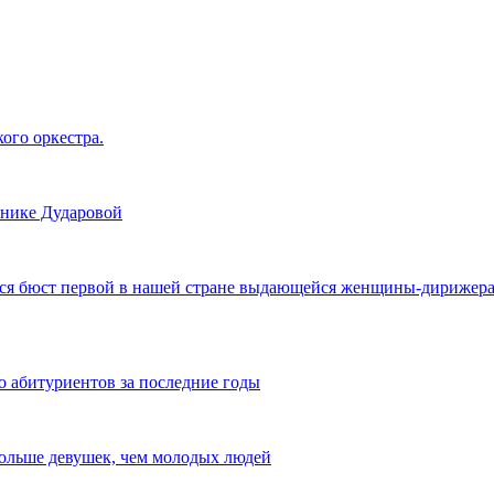
ого оркестра.
нике Дударовой
ся бюст первой в нашей стране выдающейся женщины-дирижера В
 абитуриентов за последние годы
 больше девушек, чем молодых людей