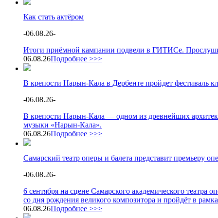
Как стать актёром
-
06.08.26
-
Итоги приёмной кампании подвели в ГИТИСе. Прослушив
06.08.26
Подробнее >>>
В крепости Нарын-Кала в Дербенте пройдет фестиваль к
-
06.08.26
-
В крепости Нарын-Кала — одном из древнейших архитек
музыки «Нарын-Кала».
06.08.26
Подробнее >>>
Самарский театр оперы и балета представит премьеру о
-
06.08.26
-
6 сентября на сцене Самарского академического театра 
со дня рождения великого композитора и пройдёт в рамк
06.08.26
Подробнее >>>