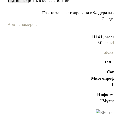
Быть в курсе событий
Газета зарегистрирована в Федераль
Свидет
Архив номеров
111141, Моск
30
muzk
aleks
Тел.
Сов
Многопроф
Информа
"Музы