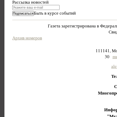
Рассылка новостей
Быть в курсе событий
Газета зарегистрирована в Федера
Свид
Архив номеров
111141, Мо
30
mu
al
Те
С
Многопр
Инфор
"Муз