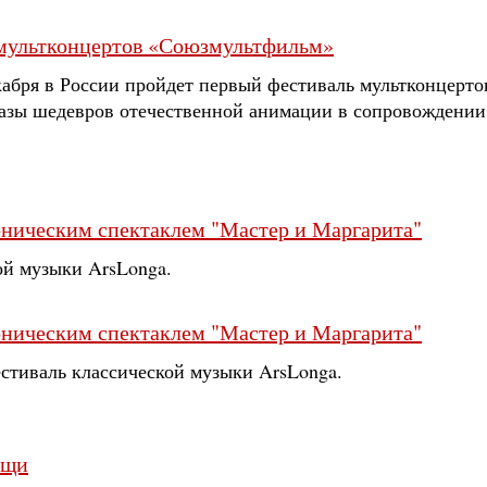
 мультконцертов «Союзмультфильм»
екабря в России пройдет первый фестиваль мультконцерт
казы шедевров отечественной анимации в сопровождении 
оническим спектаклем "Мастер и Маргарита"
ой музыки ArsLonga.
оническим спектаклем "Мастер и Маргарита"
естиваль классической музыки ArsLonga.
ощи