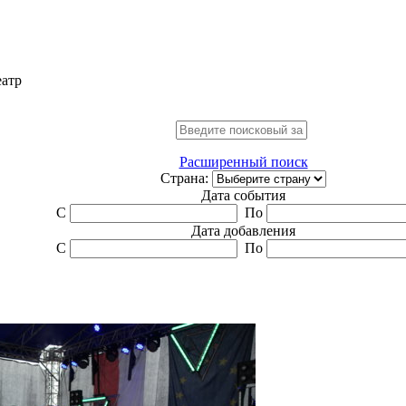
еатр
Расширенный поиск
Страна:
Дата события
С
По
Дата добавления
С
По