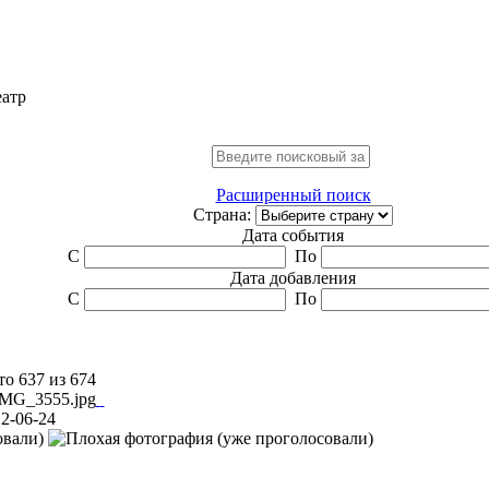
еатр
Расширенный поиск
Страна:
Дата события
С
По
Дата добавления
С
По
о 637 из 674
2-06-24