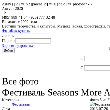
Array ( [id] => 52 [parent_id] => 0 [field] => photobank )
Август 2026
12
+
(495)
989-41-54,
(926)
777-32-48
Выходит с 2002 года
Вестник творчества и культуры. Музыка, вокал, хореография, т
Фото
Как купить
Логин:
Пароль:
Зарегистрироваться
С
С
Все фото
Фестиваль Seasons More 
Категория:
Фото 5 из 2
Фестиваль
Дата
2013-07-20