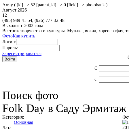
Array ( [id] => 52 [parent_id] => 0 [field] => photobank )
Август 2026
12
+
(495)
989-41-54,
(926)
777-32-48
Выходит с 2002 года
Вестник творчества и культуры. Музыка, вокал, хореография, т
Фото
Как купить
Логин:
Пароль:
Зарегистрироваться
С
С
Поиск фото
Folk Day в Саду Эрмитаж
Категория:
Фот
Основная
Дата
201