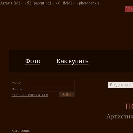
Array ( [id] => 52 [parent_id] => 0 [field] => photobank )
12
+
Фото
Как купить
Логин:
Пароль:
ЗАРЕГИСТРИРОВАТЬСЯ
П
Артистич
Категория: