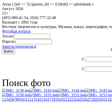
Array ( [id] => 52 [parent_id] => 0 [field] => photobank )
Август 2026
12
+
(495)
989-41-54,
(926)
777-32-48
Выходит с 2002 года
Вестник творчества и культуры. Музыка, вокал, хореография, т
Фото
Как купить
Логин:
Пароль:
Зарегистрироваться
С
С
Поиск фото
1
2
3
4
5
6
7
8
9
10
11
12
13
14
15
16
17
18
19
20
21
22
23
24
25
26
27
28
29
30
31
32