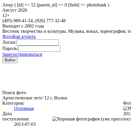
Array ( [id] => 52 [parent_id] => 0 [field] => photobank )
Август 2026
12
+
(495)
989-41-54,
(926)
777-32-48
Выходит с 2002 года
Вестник творчества и культуры. Музыка, вокал, хореография, т
Фото
Как купить
Логин:
Пароль:
Зарегистрироваться
Поиск фото
Артистическое лето '12 г. Волин
Категория:
Фот
Основная
Дата
201
поступления:
2013-07-03