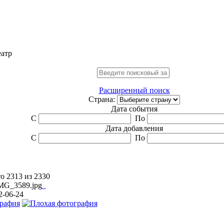
еатр
Расширенный поиск
Страна:
Дата события
С
По
Дата добавления
С
По
о 2313 из 2330
2-06-24