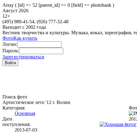
Array ( [id] => 52 [parent_id] => 0 [field] => photobank )
Август 2026
12
+
(495)
989-41-54,
(926)
777-32-48
Выходит с 2002 года
Вестник творчества и культуры. Музыка, вокал, хореография, т
Фото
Как купить
Логин:
Пароль:
Зарегистрироваться
Поиск фото
Артистическое лето '12 г. Волин
Категория:
Фот
Основная
Дата
201
поступления:
2013-07-03