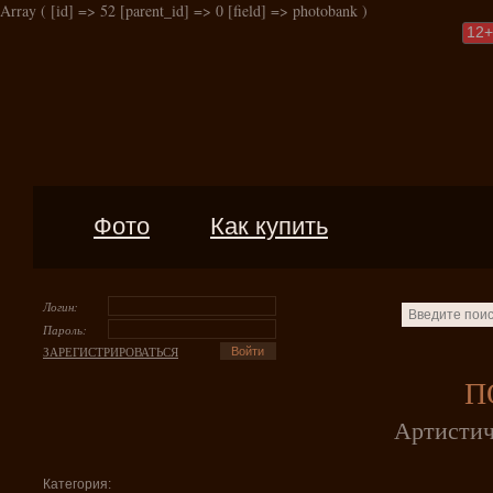
Array ( [id] => 52 [parent_id] => 0 [field] => photobank )
12
+
Фото
Как купить
Логин:
Пароль:
ЗАРЕГИСТРИРОВАТЬСЯ
П
Артистич
Категория: