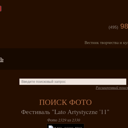
98
(495)
Вестник творчества и ку
ть
Расширенный поис
ПОИСК ФОТО
Фестиваль "Lato Artystyczne '11"
Фото 2329 из 2330