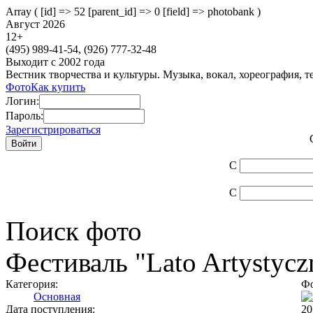
Array ( [id] => 52 [parent_id] => 0 [field] => photobank )
Август 2026
12
+
(495)
989-41-54,
(926)
777-32-48
Выходит с 2002 года
Вестник творчества и культуры. Музыка, вокал, хореография, т
Фото
Как купить
Логин:
Пароль:
Зарегистрироваться
С
С
Поиск фото
Фестиваль "Lato Artystycz
Категория:
Фо
Основная
Дата поступления:
20