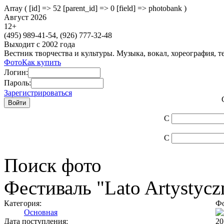
Array ( [id] => 52 [parent_id] => 0 [field] => photobank )
Август 2026
12
+
(495)
989-41-54,
(926)
777-32-48
Выходит с 2002 года
Вестник творчества и культуры. Музыка, вокал, хореография, т
Фото
Как купить
Логин:
Пароль:
Зарегистрироваться
С
С
Поиск фото
Фестиваль "Lato Artystycz
Категория:
Фо
Основная
Дата поступления:
20