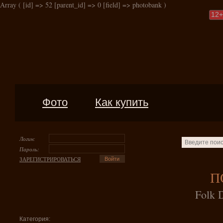
Array ( [id] => 52 [parent_id] => 0 [field] => photobank )
12
+
Фото
Как купить
Логин:
Пароль:
ЗАРЕГИСТРИРОВАТЬСЯ
П
Folk 
Категория: