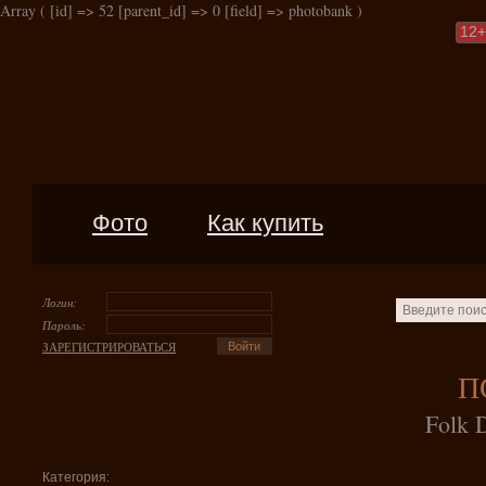
Array ( [id] => 52 [parent_id] => 0 [field] => photobank )
12
+
Фото
Как купить
Логин:
Пароль:
ЗАРЕГИСТРИРОВАТЬСЯ
П
Folk 
Категория: