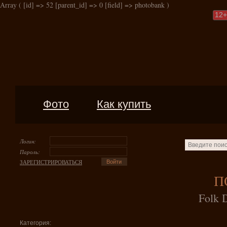
Array ( [id] => 52 [parent_id] => 0 [field] => photobank )
12
+
Фото
Как купить
Логин:
Пароль:
ЗАРЕГИСТРИРОВАТЬСЯ
П
Folk 
Категория: