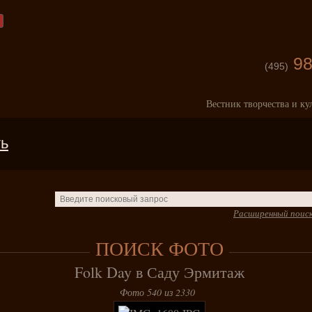
98
(495)
Вестник творчества и ку
ть
Расширенный поис
ПОИСК ФОТО
Folk Day в Саду Эрмитаж
Фото 540 из 2330