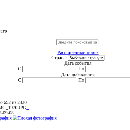
еатр
Расширенный поиск
Страна:
Дата события
С
По
Дата добавления
С
По
о 652 из 2330
2-09-08