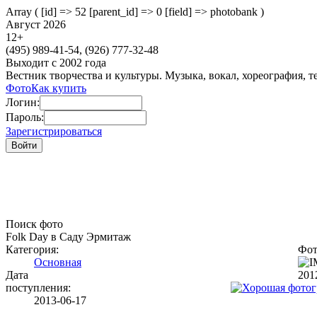
Array ( [id] => 52 [parent_id] => 0 [field] => photobank )
Август 2026
12
+
(495)
989-41-54,
(926)
777-32-48
Выходит с 2002 года
Вестник творчества и культуры. Музыка, вокал, хореография, т
Фото
Как купить
Логин:
Пароль:
Зарегистрироваться
Поиск фото
Folk Day в Саду Эрмитаж
Категория:
Фот
Основная
Дата
201
поступления:
2013-06-17