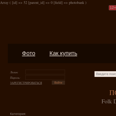
Array ( [id] => 52 [parent_id] => 0 [field] => photobank )
12
+
Фото
Как купить
Логин:
Пароль:
ЗАРЕГИСТРИРОВАТЬСЯ
П
Folk 
Категория: