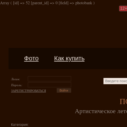
Array ( [id] => 52 [parent_id] => 0 [field] => photobank )
12
+
Фото
Как купить
Логин:
Пароль:
ЗАРЕГИСТРИРОВАТЬСЯ
П
Артистическое лет
Категория: