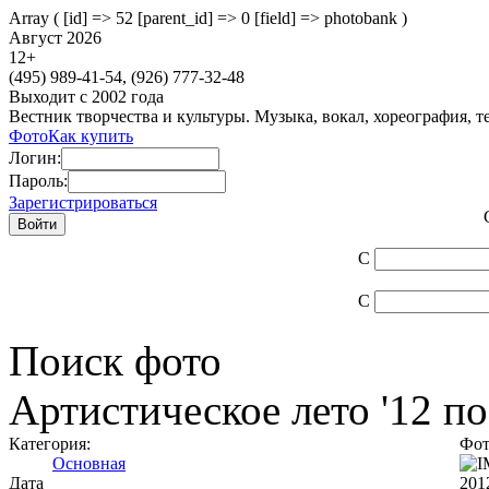
Array ( [id] => 52 [parent_id] => 0 [field] => photobank )
Август 2026
12
+
(495)
989-41-54,
(926)
777-32-48
Выходит с 2002 года
Вестник творчества и культуры. Музыка, вокал, хореография, т
Фото
Как купить
Логин:
Пароль:
Зарегистрироваться
С
С
Поиск фото
Артистическое лето '12 п
Категория:
Фот
Основная
Дата
201