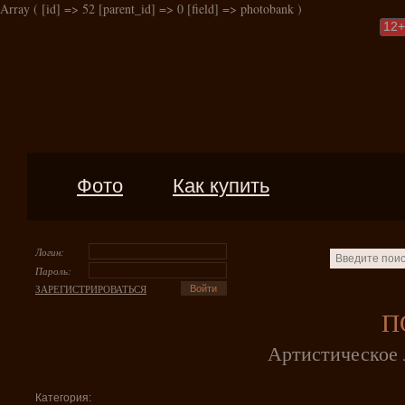
Array ( [id] => 52 [parent_id] => 0 [field] => photobank )
12
+
Фото
Как купить
Логин:
Пароль:
ЗАРЕГИСТРИРОВАТЬСЯ
П
Артистическое 
Категория: