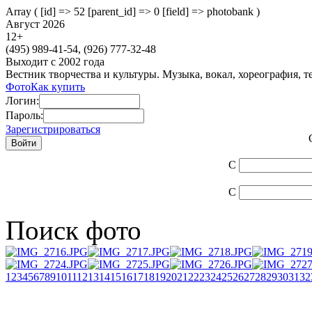
Array ( [id] => 52 [parent_id] => 0 [field] => photobank )
Август 2026
12
+
(495)
989-41-54,
(926)
777-32-48
Выходит с 2002 года
Вестник творчества и культуры. Музыка, вокал, хореография, т
Фото
Как купить
Логин:
Пароль:
Зарегистрироваться
С
С
Поиск фото
1
2
3
4
5
6
7
8
9
10
11
12
13
14
15
16
17
18
19
20
21
22
23
24
25
26
27
28
29
30
31
32