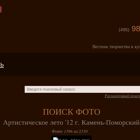
98
(495)
Вестник творчества и ку
ть
Расширенный поис
ПОИСК ФОТО
Артистическое лето '12 г. Камень-Поморский
Фото 1396 из 2330