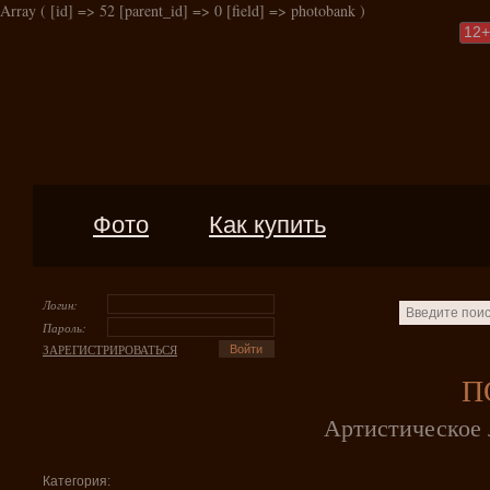
Array ( [id] => 52 [parent_id] => 0 [field] => photobank )
12
+
Фото
Как купить
Логин:
Пароль:
ЗАРЕГИСТРИРОВАТЬСЯ
П
Артистическое 
Категория: