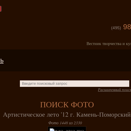
98
(495)
Вестник творчества и ку
ть
Расширенный поис
ПОИСК ФОТО
Артистическое лето '12 г. Камень-Поморский
Фото 1448 из 2330