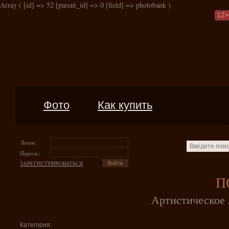
Array ( [id] => 52 [parent_id] => 0 [field] => photobank )
12
+
Фото
Как купить
Логин:
Пароль:
ЗАРЕГИСТРИРОВАТЬСЯ
П
Артистическое 
Категория: