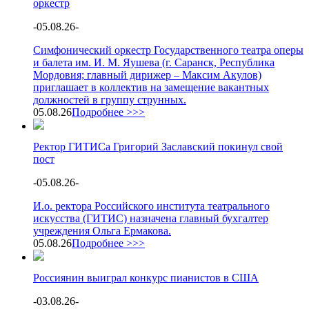
оркестр
-
05.08.26
-
Симфонический оркестр Государственного театра оперы
и балета им. И. М. Яушева (г. Саранск, Республика
Мордовия; главный дирижер – Максим Акулов)
приглашает в коллектив на замещение вакантных
должностей в группу струнных.
05.08.26
Подробнее >>>
Ректор ГИТИСа Григорий Заславский покинул свой
пост
-
05.08.26
-
И.о. ректора Российского института театрального
искусства (ГИТИС) назначена главный бухгалтер
учреждения Ольга Ермакова.
05.08.26
Подробнее >>>
Россиянин выиграл конкурс пианистов в США
-
03.08.26
-