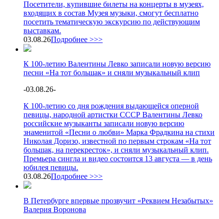
Посетители, купившие билеты на концерты в музеях,
входящих в состав Музея музыки, смогут бесплатно
посетить тематическую экскурсию по действующим
выставкам.
03.08.26
Подробнее >>>
К 100-летию Валентины Левко записали новую версию
песни «На тот большак» и сняли музыкальный клип
-
03.08.26
-
К 100-летию со дня рождения выдающейся оперной
певицы, народной артистки СССР Валентины Левко
российские музыканты записали новую версию
знаменитой «Песни о любви» Марка Фрадкина на стихи
Николая Доризо, известной по первым строкам «На тот
большак, на перекресток», и сняли музыкальный клип.
Премьера сингла и видео состоится 13 августа — в день
юбилея певицы.
03.08.26
Подробнее >>>
В Петербурге впервые прозвучит «Реквием Незабытых»
Валерия Воронова