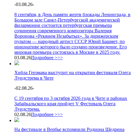
-
03.08.26
-
8 сентября, в День памяти жертв блокады Ленинграда, в
Большом зале Санкт-Петербургской академической
филармонии состоится петербургская премьера
сочинения современного композитора Валерия
Воронова «Реквием Незабытых». За дирижерским
пультом — народный артист СССР Юрий Башмет, по
инициативе которого было создано произведение. Его
мировая премьера состоялась в Москве в 2025 году.
03.08.26
Подробнее >>>
Хибла Герзмава выступит на открытии фестиваля Олега
Лундстрема в Чите
-
02.08.26
-
С 19 сентября по 3 октября 2026 года в Чите и районах
Забайкальского края пройдет V Фестиваль Олега
Лундстрема.
02.08.26
Подробнее >>>
На фестивале в Вербье вспомнили Родиона Щедрина