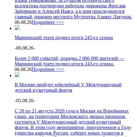
Юрия Темирканова. За пультом петербургского
коллектива поочередно работали дирижеры Ярослав
Забояркин и Алексей Ньяга, а к ним присоединился
главный дирижер местного Музтеатра Азамат Лакунов.
06.08.26
Подробнее >>>
Мариинский театр подвел итоги 243-го сезона
-
06.08.26
-
Более 2 000 событий, порядка 2 000 000 зрителей —
Мариинский театр подвел итоги 243-го сезона.
06.08.26
Подробнее >>>
В Москве пройдет юбилейный V Международный
детский культурный форум
-
05.08.26
-
С 20 по 21 августа 2026 года в Москве на Воробьевых
горах, на территории Московского дворца пионеров,
состоится V Международный детский культурный
форум. В этом году мероприятие, приуроченное к Году
единства народов России, соберет юных талантов в