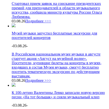
Стартовал прием заявок на соискание президентских
премий для преподавателей в области музыкального
искусства, сообщила министр культуры России Ольга
Любимова.
03.08.26
Подробнее >>>
Музей музыки запустил бесплатные экскурсии для
посетителей концертов
-
03.08.26
-
В Российском национальном музее музыки в августе
стартует акция «Август на музейной волне».
Посетители, купившие билеты на концерты в музеях,
входящих в состав Музея музыки, смогут бесплатно
посетить тематическую экскурсию по действующим
выставкам.
03.08.26
Подробнее >>>
К 100-летию Валентины Левко записали новую версию
песни «На тот большак» и сняли музыкальный клип
-
03.08.26
-