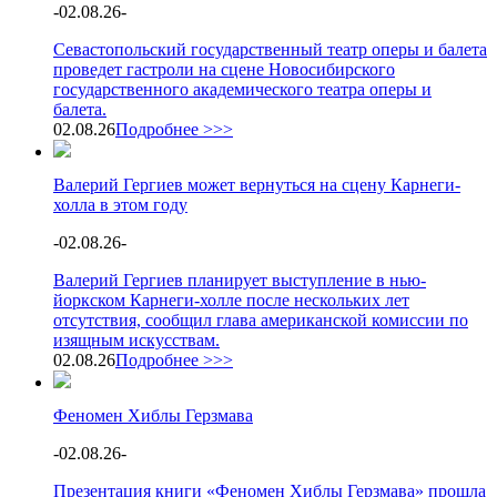
-
02.08.26
-
Севастопольский государственный театр оперы и балета
проведет гастроли на сцене Новосибирского
государственного академического театра оперы и
балета.
02.08.26
Подробнее >>>
Валерий Гергиев может вернуться на сцену Карнеги-
холла в этом году
-
02.08.26
-
Валерий Гергиев планирует выступление в нью-
йоркском Карнеги-холле после нескольких лет
отсутствия, сообщил глава американской комиссии по
изящным искусствам.
02.08.26
Подробнее >>>
Феномен Хиблы Герзмава
-
02.08.26
-
Презентация книги «Феномен Хиблы Герзмава» прошла