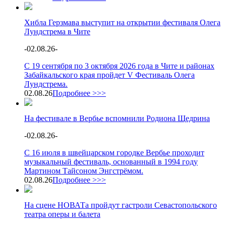
Хибла Герзмава выступит на открытии фестиваля Олега
Лундстрема в Чите
-
02.08.26
-
С 19 сентября по 3 октября 2026 года в Чите и районах
Забайкальского края пройдет V Фестиваль Олега
Лундстрема.
02.08.26
Подробнее >>>
На фестивале в Вербье вспомнили Родиона Щедрина
-
02.08.26
-
С 16 июля в швейцарском городке Вербье проходит
музыкальный фестиваль, основанный в 1994 году
Мартином Тайсоном Энгстрёмом.
02.08.26
Подробнее >>>
На сцене НОВАТа пройдут гастроли Севастопольского
театра оперы и балета