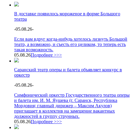
В доставке появилось мороженое в форме Большого
театра
-
05.08.26
-
Если вам вдруг когда-нибудь хотелось лизнуть Большой
театр, а возможно, и съесть его целиком, то теперь есть
такая возможность.
05.08.26
Подробнее >>>
Саранский театр оперы и балета объявляет конкурс в
оркестр
-
05.08.26
-
Симфонический оркестр Государственного театра оперы
и балета им. И. М. Яушева (г. Саранск, Республика
Мордовия; главный дирижер – Максим Акулов)
приглашает в коллектив на замещение вакантных
должностей в группу струнных.
05.08.26
Подробнее >>>