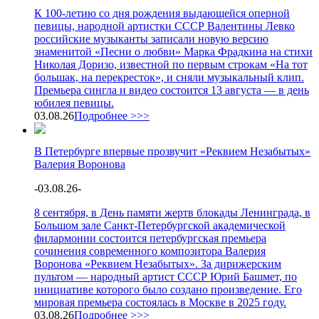
К 100-летию со дня рождения выдающейся оперной
певицы, народной артистки СССР Валентины Левко
российские музыканты записали новую версию
знаменитой «Песни о любви» Марка Фрадкина на стихи
Николая Доризо, известной по первым строкам «На тот
большак, на перекресток», и сняли музыкальный клип.
Премьера сингла и видео состоится 13 августа — в день
юбилея певицы.
03.08.26
Подробнее >>>
В Петербурге впервые прозвучит «Реквием Незабытых»
Валерия Воронова
-
03.08.26
-
8 сентября, в День памяти жертв блокады Ленинграда, в
Большом зале Санкт-Петербургской академической
филармонии состоится петербургская премьера
сочинения современного композитора Валерия
Воронова «Реквием Незабытых». За дирижерским
пультом — народный артист СССР Юрий Башмет, по
инициативе которого было создано произведение. Его
мировая премьера состоялась в Москве в 2025 году.
03.08.26
Подробнее >>>