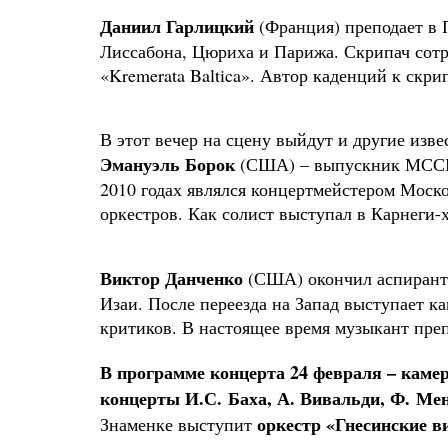
Даниил Гарлицкий
(Франция) преподает в 
Лиссабона, Цюриха и Парижа. Скрипач сотр
«Kremerata Baltica». Автор каденций к скр
В этот вечер на сцену выйдут и другие из
Эмануэль Борок
(США) – выпускник МССМШ
2010 годах являлся концертмейстером Моск
оркестров. Как солист выступал в Карнеги-
Виктор Данченко
(США) окончил аспиранту
Изаи. После переезда на Запад выступает 
критиков. В настоящее время музыкант пр
В программе концерта 24 февраля – каме
концерты И.С. Баха, А. Вивальди, Ф. Мен
оркестр «Гнесинские 
Знаменке выступит