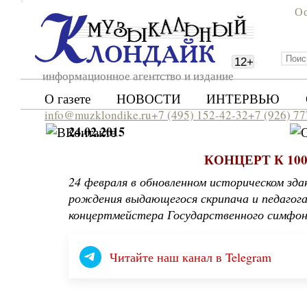
Ос
12
+
информационное агентство и издание
О газете
НОВОСТИ
ИНТЕРВЬЮ
info@muzklondike.ru
+7 (495) 152-42-32
+7 (926) 7
24.02.2015
КОНЦЕРТ К 1
24 февраля в обновленном историческом з
рождения выдающегося скрипача и педагога
концертмейстера Государственного симфон
Читайте наш канал в Telegram