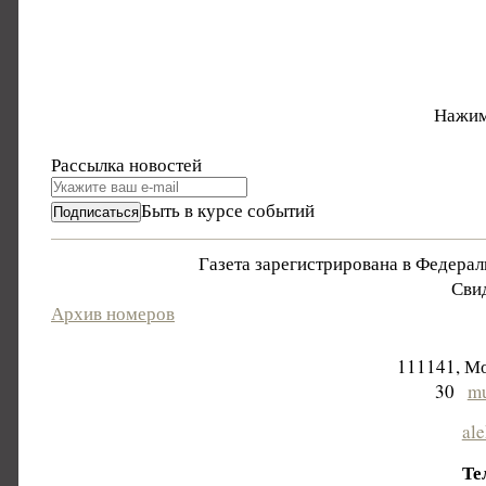
Нажим
Рассылка новостей
Быть в курсе событий
Газета зарегистрирована в Федера
Свид
Архив номеров
111141, Мо
30
mu
al
Те