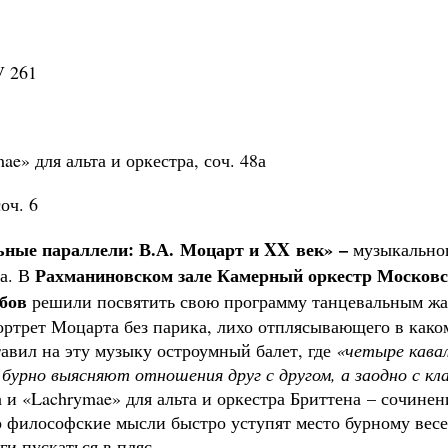
V 261
ьта и оркестра, соч. 48а
ч. 6
ные параллели: В.А. Моцарт и
XX
век» –
музыкальног
Рахманиновском зале
Камерный оркестр Московс
а. В
бов
решили посвятить свою программу танцевальным жа
трет Моцарта без парика, лихо отплясывающего в каком
вил на эту музыку остроумный балет, где
«четыре кава
бурно выясняют отношения друг с другом, а заодно с кл
и «Lachrymae» для альта и оркестра Бриттена – сочинен
 философские мысли быстро уступят место бурному вес
ги пускаться в пляс.