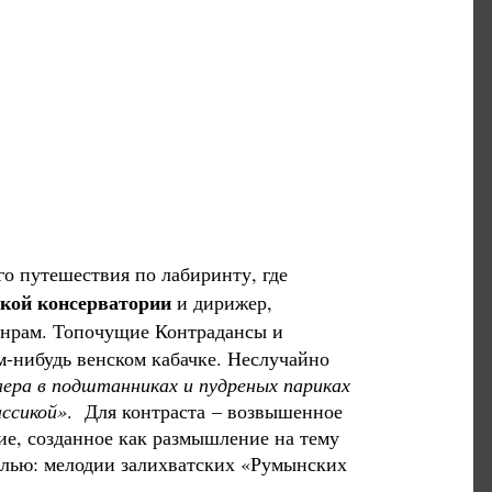
о путешествия по лабиринту, где
кой консерватории
и дирижер,
нрам. Топочущие Контрадансы и
-нибудь венском кабачке. Неслучайно
лера в подштанниках и пудреных париках
ассикой»
. Для контраста – возвышенное
ие, созданное как размышление на тему
елью: мелодии залихватских «Румынских