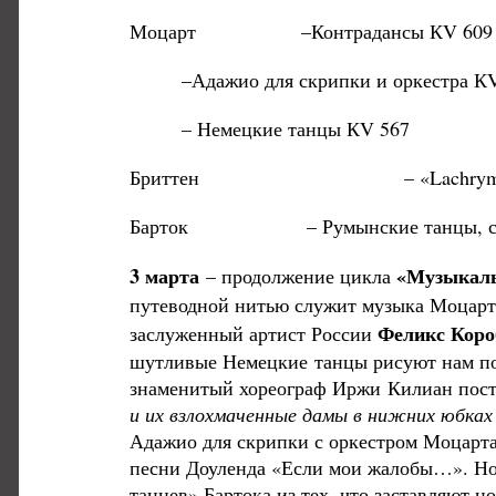
Моцарт –Контрадансы КV 609
–Адажио для скрипки и оркестра К
– Немецкие танцы КV 567
Бриттен – «Lachrymae» для ал
Барток – Румынские танцы, со
3 марта
«Музыкаль
– продолжение цикла
путеводной нитью служит музыка Моцарт
Феликс Коро
заслуженный артист России
шутливые Немецкие танцы рисуют нам пор
знаменитый хореограф Иржи Килиан поста
и их взлохмаченные дамы в нижних юбках 
Адажио для скрипки с оркестром Моцарта 
песни Доуленда «Если мои жалобы…». Но
танцев» Бартока из тех, что заставляют но