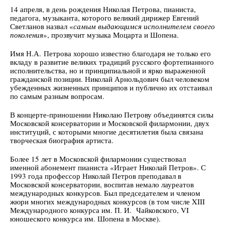
14 апреля, в день рождения Николая Петрова, пианиста,
педагога, музыканта, которого великий дирижер Евгений
Светланов назвал «
самым выдающимся исполнителем своего
поколения
», прозвучит музыка Моцарта и Шопена.
Имя Н.А. Петрова хорошо известно благодаря не только его
вкладу в развитие великих традиций русского фортепианного
исполнительства, но и принципиальной и ярко выраженной
гражданской позиции. Николай Арнольдович был человеком
убежденных жизненных принципов и публично их отстаивал
по самым разным вопросам.
В концерте-приношении Николаю Петрову объединятся силы
Московской консерватории и Московской филармонии, двух
институций, с которыми многие десятилетия была связана
творческая биография артиста.
Более 15 лет в Московской филармонии существовал
именной абонемент пианиста «Играет Николай Петров». С
1993 года профессор Николай Петров преподавал в
Московской консерватории, воспитав немало лауреатов
международных конкурсов. Был председателем и членом
жюри многих международных конкурсов (в том числе XIII
Международного конкурса им. П. И. Чайковского, VI
юношеского конкурса им. Шопена в Москве).