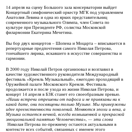
14 апреля на сцену Большого зала консерватории выйдет
Концертный симфонический оркестр МГК под управлением
Анатолия Левина и одна из ярких представительниц
современного музыкального Олимпа, член Совета по
культуре при Президенте РФ, солистка Московской
филармонии Екатерина Мечетина.
Вы бор двух концертов – Шопена и Моцарта – вписывается в
репертуарные предпочтения самого Николая Петрова,
тончайшего лирика, искавшего в искусстве совершенства и
гармонии.
В 2000 году Николай Петров организовал и возглавил в
качестве художественного руководителя Международный
фестиваль «Кремль Музыкальный», ежегодно проходящий в
Оружейной палате Московского Кремля. Фестиваль
продолжается и после ухода из жизни Николая Петрова, и
концерт 14 апреля в БЗК станет его своеобразным превью.
«Наши встречи отрешены от пафоса и не привязаны ни к
какой дате, они посвящены только Музыке. Мы привержены
идее преемственности поколений. Меняются эпохи и века, а
Музыка остается вечной, всегда возвышенной и прекрасной
эмоциональной памятью Человечества», — эти слова
Николая Петрова по-прежнему остаются актуальными в
контексте всех событий, связанных с именем этого