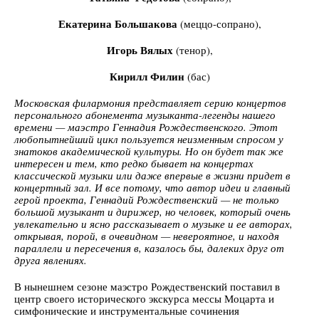
Екатерина Большакова
(меццо-сопрано),
Игорь Вялых
(тенор),
Кирилл Филин
(бас)
Московская филармония представляет серию концертов
персонального абонемента музыканта-легенды нашего
времени — маэстро Геннадия Рождественского. Этот
любопытнейший цикл пользуется неизменным спросом у
знатоков академической культуры. Но он будет так же
интересен и тем, кто редко бывает на концертах
классической музыки или даже впервые в жизни придет в
концертный зал. И все потому, что автор идеи и главный
герой проекта, Геннадий Рождественский — не только
большой музыкант и дирижер, но человек, который очень
увлекательно и ясно рассказывает о музыке и ее авторах,
открывая, порой, в очевидном — невероятное, и находя
параллели и пересечения в, казалось бы, далеких друг от
друга явлениях.
В нынешнем сезоне маэстро Рождественский поставил в
центр своего исторического экскурса мессы Моцарта и
симфонические и инструментальные сочинения