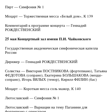
Пярт — Симфония № 1
Моцарт — Торжественная месса «Белый дом», К 139
Комментарий к программе концерта — Геннадий
РОЖДЕСТВЕНСКИЙ
25 мая Концертный зал имени П.И. Чайковского
Государственная академическая симфоническая капелла
России
Дирижер — Геннадий РОЖДЕСТВЕНСКИЙ
Солистка — Виктория ПОСТНИКОВА (фортепиано), Татьяна
ФЕДОТОВА (сопрано), Екатерина БОЛЬШАКОВА (меццо-
сопрано), Игорь ВЯЛЫХ (тенор), Кирилл ФИЛИН (бас)
Моцарт — Короткая месса соль мажор, К 140
Лютославский — Симфония № 1
Лютославский — Вариации на тему Паганини для
фортепиано с оркестром