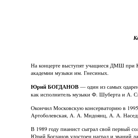
К
На концерте выступят учащиеся ДМШ при К
академии музыки им. Гнесиных.
Юрий БОГДАНОВ
— один из самых одарен
как исполнитель музыки Ф. Шуберта и А. С
Окончил Московскую консерваторию в 1995 г
Артоболевская, А. А. Мндоянц, А. А. Насед
В 1989 году пианист сыграл свой первый со
Юрий Богданов удостоен наград и званий л