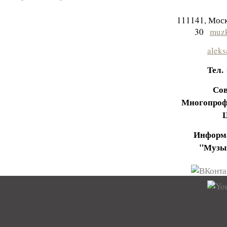
111141, Моск
30
muzk
aleks
Тел.
Сов
Многопроф
Информа
"Музы